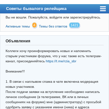
Советы бывалого релейщика
Вы не вошли.
Пожалуйста, войдите или зарегистрируйтесь.
Форум
4
1421
Активные темы
Темы без ответов
Правила
Поиск
Объявления
Регистрация
Коллеги хочу проинформировать новых и напомнить
Вход
старым участникам форума, что у нас также есть телеграм-
канал, присоединяйтесь
https://t.me/rzia_sbr
Архив
Внимание!!!
Почта
Поиск релейщика
1. В связи с наплывом спама в чате включена модерация
новых участников.
Видео РЗиА
После подачи заявки на вступление необходимо написать
личное сообщение (в телеграмме, ВК или в личных
Фотохостинг
сообщениях на форуме) мне (администратору) с просьбой
одобрить заявку с указанием имени (ника) и адреса
Телеграм