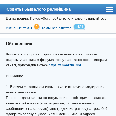
Советы бывалого релейщика
Вы не вошли.
Пожалуйста, войдите или зарегистрируйтесь.
Форум
2
1421
Активные темы
Темы без ответов
Правила
Поиск
Объявления
Регистрация
Коллеги хочу проинформировать новых и напомнить
Вход
старым участникам форума, что у нас также есть телеграм-
канал, присоединяйтесь
https://t.me/rzia_sbr
Архив
Внимание!!!
Почта
Поиск релейщика
1. В связи с наплывом спама в чате включена модерация
новых участников.
Видео РЗиА
После подачи заявки на вступление необходимо написать
личное сообщение (в телеграмме, ВК или в личных
Фотохостинг
сообщениях на форуме) мне (администратору) с просьбой
одобрить заявку с указанием имени (ника) и адреса
Телеграм