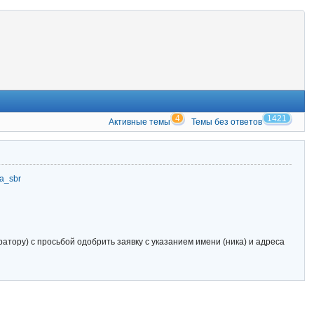
4
1421
Активные темы
Темы без ответов
zia_sbr
тору) с просьбой одобрить заявку с указанием имени (ника) и адреса