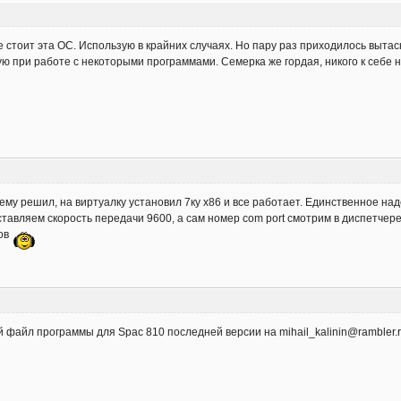
е стоит эта ОС. Использую в крайних случаях. Но пару раз приходилось вытас
 при работе с некоторыми программами. Семерка же гордая, никого к себе н
ему решил, на виртуалку установил 7ку х86 и все работает. Единственное на
тавляем скорость передачи 9600, а сам номер com port смотрим в диспетчер
ов
файл программы для Spac 810 последней версии на mihail_kalinin@rambler.