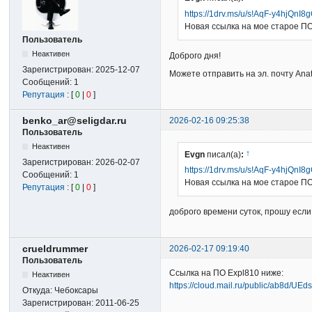
https://1drv.ms/u/s!AqF-y4hjQn
Новая ссылка на мое старое П
Пользователь
Неактивен
Доброго дня!
Зарегистрирован:
2025-12-07
Можете отправить на эл. почту Ana
Сообщений:
1
Репутация
: [
0
|
0
]
benko_ar@seligdar.ru
2026-02-16 09:25:38
Пользователь
Неактивен
↑
Evgn
писал(а)
:
Зарегистрирован:
2026-02-07
https://1drv.ms/u/s!AqF-y4hjQn
Сообщений:
1
Новая ссылка на мое старое П
Репутация
: [
0
|
0
]
доброго времени суток, прошу если
crueldrummer
2026-02-17 09:19:40
Пользователь
Ссылка на ПО Expl810 ниже:
Неактивен
https://cloud.mail.ru/public/ab8d/UE
Откуда:
Чебоксары
Зарегистрирован:
2011-06-25