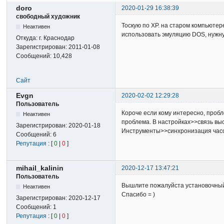
doro
2020-01-29 16:38:39
свободный художник
Тоскую по XP. на старом компьютер
Неактивен
использовать эмуляцию DOS, нужную
Откуда:
г. Краснодар
Зарегистрирован:
2011-01-08
Сообщений:
10,428
Сайт
Evgn
2020-02-02 12:29:28
Пользователь
Короче если кому интересно, пробл
Неактивен
проблема. В настройках>>связь выс
Зарегистрирован:
2020-01-18
Инструменты>>синхронизация час
Сообщений:
6
Репутация
: [
0
|
0
]
mihail_kalinin
2020-12-17 13:47:21
Пользователь
Вышлите пожалуйста установочный 
Неактивен
Спасибо = )
Зарегистрирован:
2020-12-17
Сообщений:
1
Репутация
: [
0
|
0
]