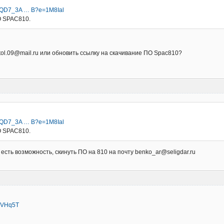
I8gQD7_3A … B?e=1M8Ial
О SPAC810.
tol.09@mail.ru или обновить ссылку на скачивание ПО Spac810?
I8gQD7_3A … B?e=1M8Ial
О SPAC810.
 есть возможность, скинуть ПО на 810 на почту benko_ar@seligdar.ru
dsVHq5T