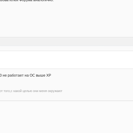
ользователей Форума аналогично.
10 не работает на ОС выше ХР
т того,с какой целью они меня окружают