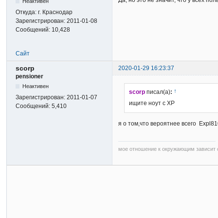
Да, но это не значит, что у всех п
Неактивен
Откуда:
г. Краснодар
Зарегистрирован:
2011-01-08
Сообщений:
10,428
Сайт
scorp
2020-01-29 16:23:37
pensioner
Неактивен
↑
scorp
писал(а)
:
Зарегистрирован:
2011-01-07
ищите ноут с ХР
Сообщений:
5,410
я о том,что вероятнее всего Expl8
мое отношение к окружающим зависит о