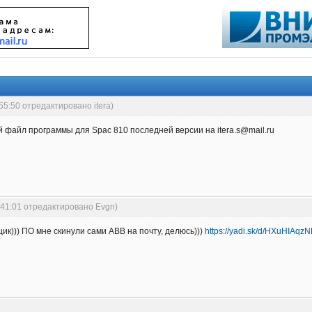
55:50 отредактировано itera)
файл программы для Spac 810 последней версии на itera.s@mail.ru
:41:01 отредактировано Evgn)
к))) ПО мне скинули сами ABB на почту, делюсь)))
https://yadi.sk/d/HXuHIAq