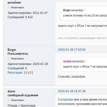
pensioner
Неактивен
↑
Evgn
писал(а)
:
Зарегистрирован:
2011-01-07
у меня почему то на 10 не запу
Сообщений:
5,410
ищите ноут с ХР,на 7-ке запускает
мое отношение к окружающим зависит о
Evgn
2020-01-28 17:02:56
Пользователь
Неактивен
↑
scorp
писал(а)
:
Зарегистрирован:
2020-01-18
ищите ноут с ХР,на 7-ке запус
Сообщений:
6
Репутация
: [
0
|
0
]
Спасибо, попробую.
doro
2020-01-29 15:47:39
свободный художник
Conspirator
мне в свое время поспо
Неактивен
исполнения, программа рассчитан
Откуда:
г. Краснодар