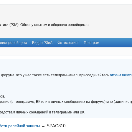
тики (РЗА). Обмену опытом и общению релейщиков.
оиск релейщика
Видео РЗиА
Фотохостинг
Телеграм
форума, что у нас также есть телеграм-канал, присоединяйтесь
https://t.me/r
ов.
ние (в телеграмме, ВК или в личных сообщениях на форуме) мне (администра
редствам личных сообщений в телеграмме или ВК.
→
SPAC810
йств релейной защиты