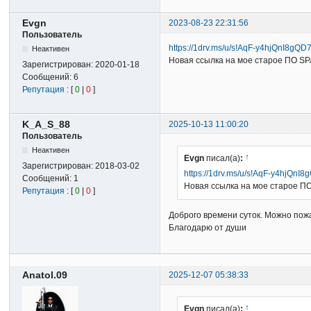
Evgn
2023-08-23 22:31:56
Пользователь
https://1drv.ms/u/s!AqF-y4hjQnI8gQ
Неактивен
Новая ссылка на мое старое ПО S
Зарегистрирован:
2020-01-18
Сообщений:
6
Репутация
: [
0
|
0
]
K_A_S_88
2025-10-13 11:00:20
Пользователь
Неактивен
↑
Evgn
писал(а)
:
Зарегистрирован:
2018-03-02
https://1drv.ms/u/s!AqF-y4hjQn
Сообщений:
1
Новая ссылка на мое старое П
Репутация
: [
0
|
0
]
Доброго времени суток. Можно пож
Благодарю от души
Anatol.09
2025-12-07 05:38:33
↑
Evgn
писал(а)
: