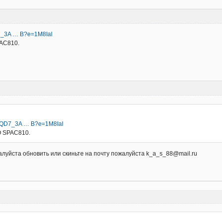
D7_3A … B?e=1M8Ial
PAC810.
I8gQD7_3A … B?e=1M8Ial
О SPAC810.
алуйста обновить или скиньте на почту пожалуйста k_a_s_88@mail.ru