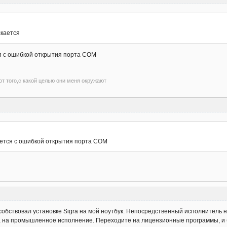
скается
ся с ошибкой открытия порта СОМ
т того,с какой целью они меня окружают
кается с ошибкой открытия порта СОМ
собствовал установке Sigra на мой ноутбук. Непосредственный исполнитель 
а на промышленное исполнение. Переходите на лицензионные программы, и б