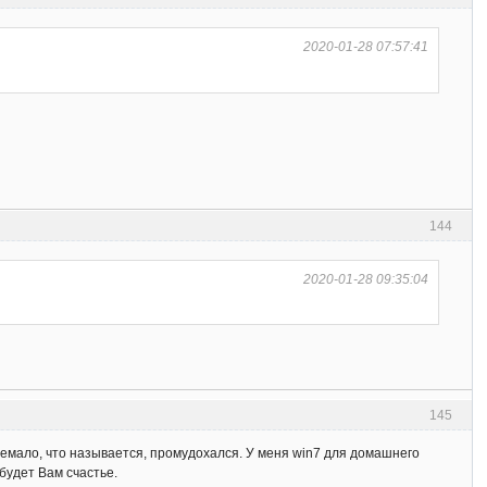
2020-01-28 07:57:41
144
2020-01-28 09:35:04
145
немало, что называется, промудохался. У меня win7 для домашнего
удет Вам счастье.