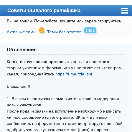
Советы бывалого релейщика
Вы не вошли.
Пожалуйста, войдите или зарегистрируйтесь.
Форум
2
1421
Активные темы
Темы без ответов
Правила
Поиск
Объявления
Регистрация
Коллеги хочу проинформировать новых и напомнить
Вход
старым участникам форума, что у нас также есть телеграм-
канал, присоединяйтесь
https://t.me/rzia_sbr
Архив
Внимание!!!
Почта
Поиск релейщика
1. В связи с наплывом спама в чате включена модерация
новых участников.
Видео РЗиА
После подачи заявки на вступление необходимо написать
личное сообщение (в телеграмме, ВК или в личных
Фотохостинг
сообщениях на форуме) мне (администратору) с просьбой
одобрить заявку с указанием имени (ника) и адреса
Телеграм