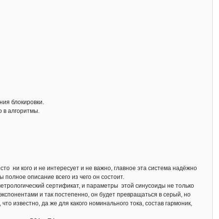
ния блокировки.
о в алгоритмы.
сто ни кого и не интересует и не важно, главное эта система надёжно
ы полное описание всего из чего он состоит.
т метрологический сертификат, и параметры этой синусоиды не только
экспонентами и так постепенно, он будет превращаться в серый, но
о известно, да же для какого номинального тока, состав гармоник,