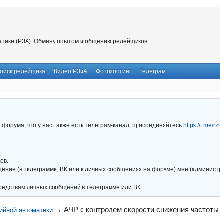
тики (РЗА). Обмену опытом и общению релейщиков.
оиск релейщика
Видео РЗиА
Фотохостинг
Телеграм
форума, что у нас также есть телеграм-канал, присоединяйтесь
https://t.me/r
ов.
ние (в телеграмме, ВК или в личных сообщениях на форуме) мне (администра
редствам личных сообщений в телеграмме или ВК.
→
АЧР с контролем скорости снижения частоты
ийной автоматики