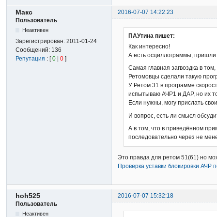
Макс
2016-07-07 14:22:23
Пользователь
Неактивен
ПАУтина пишет:
Зарегистрирован:
2011-01-24
Как интересно!
Сообщений:
136
А есть осциллограммы, пришлит
Репутация
: [
0
|
0
]
Самая главная загвоздка в том,
Ретомовцы сделали такую програ
У Ретом 31 в программе скорос
испытываю АЧР1 и ДАР, но их то
Если нужны, могу прислать свои
И вопрос, есть ли смысл обсуд
А в том, что в приведённом пр
последовательно через не менее 
Это правда для ретом 51(61) но мо
Проверка уставки блокировки АЧР п
hoh525
2016-07-07 15:32:18
Пользователь
Неактивен