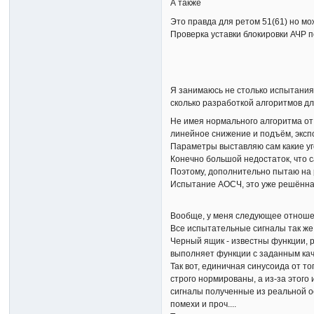
А также
Это правда для ретом 51(61) но мо
Проверка уставки блокировки АЧР п
Я занимаюсь не столько испытани
сколько разработкой алгоритмов 
Не имея нормального алгоритма от 
линейное снижение и подъём, эксп
Параметры выставляю сам какие уг
Конечно большой недостаток, что 
Поэтому, дополнительно пытаю на
Испытание АОСЧ, это уже решённая
Вообще, у меня следующее отношен
Все испытательные сигналы так же 
Черный ящик - известны функции, р
выполняет функции с заданным каче
Так вот, единичная синусоида от т
строго нормированы, а из-за этого
сигналы полученные из реальной ос
помехи и проч....