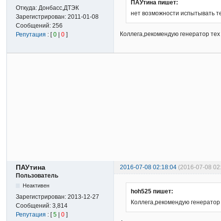
ПАУтина пишет:
Откуда:
Донбасс,ДТЭК
нет возможности испытывать тер
Зарегистрирован:
2011-01-08
Сообщений:
256
Коллега,рекомендую генератор тех
Репутация
: [
0
|
0
]
ПАУтина
2016-07-08 02:18:04
(2016-07-08 0
Пользователь
Неактивен
hoh525 пишет:
Зарегистрирован:
2013-12-27
Коллега,рекомендую генератор
Сообщений:
3,814
Репутация
: [
5
|
0
]