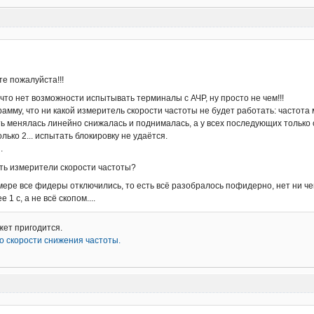
е пожалуйста!!!
 что нет возможности испытывать терминалы с АЧР, ну просто не чем!!!
мму, что ни какой измеритель скорости частоты не будет работать: частота м
ть менялась линейно снижалась и поднималась, а у всех последующих только 
лько 2... испытать блокировку не удаётся.
.
ить измерители скорости частоты?
имере все фидеры отключились, то есть всё разобралось пофидерно, нет ни ч
1 с, а не всё скопом....
жет пригодится.
о скорости снижения частоты.