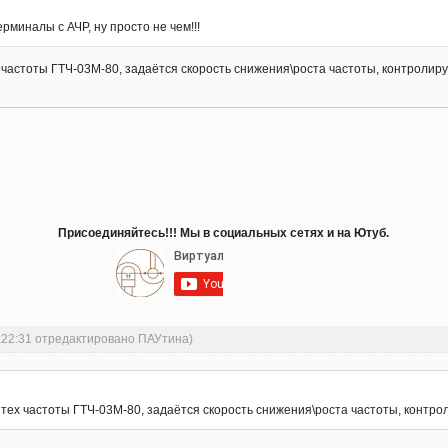
миналы с АЧР, ну просто не чем!!!
 частоты ГТЧ-03М-80, задаётся скорость снижения\роста частоты, контроли
Присоединяйтесь!!! Мы в социальных сетях и на Ютуб.
2:22:31 отредактировано ПАУтина)
 тех частоты ГТЧ-03М-80, задаётся скорость снижения\роста частоты, конт