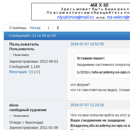
Страницы
Назад
1
2
Сообщений с 21 по 26 из 26
Пользователь
2016-07-07 10:52:55
Пользователь
Неактивен
Уставкин пишет:
Зарегистрирован:
2012-09-01
Академики системного оператор
Сообщений:
1,146
Репутация
: [
0
|
0
]
[url]https://
afu-academy.so-ups.r
это форум?
что то там ответов не видно, только
doro
2016-07-07 11:19:18
свободный художник
Что-то мои попытки войти на этот
Неактивен
Ваше соединение не защищено
Откуда:
г. Краснодар
Владелец afu-academy.so-ups.ru 
Зарегистрирован:
2011-01-08