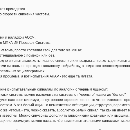
жет пригодится.
о скорости снижения частоты.
ями и наладкой АОСЧ,
для МПКА ИК Прософт-Системс.
Ретома, просто составил свой для того же МКПА:
отенциальное с помехой или без.
одно и испытываю, хоть плавное снижение или возрастание, хоть для испыта
сами сигналы не проходят аналоговую обработку, а подаются непосредственн
 реальных осциллограммах.
 проблема, а вот испытания АЛАР - это ещё та мутата.
ие к испытательным сигналам, по аналогии с "чёрным ящиком":
как и системы можно разделить на системы от "черныго" ящика до "белого"
учек настроек минимум, а внутреннее строение его не то что не известно, про
ством. А вот белый ящик - о нем известно всё: функции, структура, параметр
ого же Ретома - это, можно сказать, абсолютно белый сигнал, так как он имее
 и известны. Можно синусоиду дополнять гармониками кратными или высшим, 
циллогорамм уже можно назвать чёрными испытательными сигналами: мало, чт