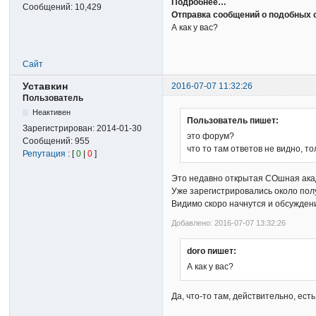
Подробнее…
Сообщений:
10,429
Отправка сообщений о подобных 
А как у вас?
Сайт
Уставкин
2016-07-07 11:32:26
Пользователь
Неактивен
Пользователь пишет:
Зарегистрирован:
2014-01-30
это форум?
Сообщений:
955
что то там ответов не видно, то
Репутация
: [
0
|
0
]
Это недавно открытая СОшная ака
Уже зарегистрировались около полу
Видимо скоро начнутся и обсужден
Добавлено: 2016-07-07 13:32:26
doro пишет:
А как у вас?
Да, что-то там, действительно, есть