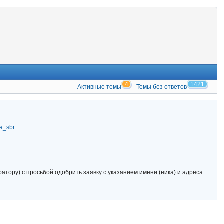
4
1421
Активные темы
Темы без ответов
zia_sbr
тору) с просьбой одобрить заявку с указанием имени (ника) и адреса