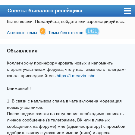
Советы бывалого релейщика
Вы не вошли.
Пожалуйста, войдите или зарегистрируйтесь.
Форум
4
1421
Активные темы
Темы без ответов
Правила
Поиск
Объявления
Регистрация
Коллеги хочу проинформировать новых и напомнить
Вход
старым участникам форума, что у нас также есть телеграм-
канал, присоединяйтесь
https://t.me/rzia_sbr
Архив
Внимание!!!
Почта
Поиск релейщика
1. В связи с наплывом спама в чате включена модерация
новых участников.
Видео РЗиА
После подачи заявки на вступление необходимо написать
личное сообщение (в телеграмме, ВК или в личных
Фотохостинг
сообщениях на форуме) мне (администратору) с просьбой
одобрить заявку с указанием имени (ника) и адреса
Телеграм