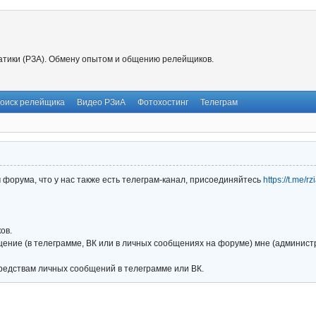
тики (РЗА). Обмену опытом и общению релейщиков.
оиск релейщика
Видео РЗиА
Фотохостинг
Телеграм
форума, что у нас также есть телеграм-канал, присоединяйтесь
https://t.me/r
ов.
ние (в телеграмме, ВК или в личных сообщениях на форуме) мне (администра
редствам личных сообщений в телеграмме или ВК.