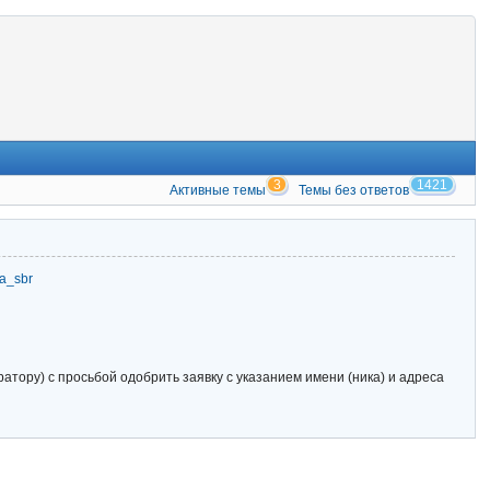
3
1421
Активные темы
Темы без ответов
zia_sbr
тору) с просьбой одобрить заявку с указанием имени (ника) и адреса