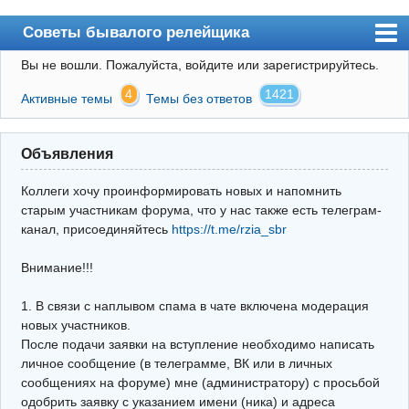
Советы бывалого релейщика
Вы не вошли.
Пожалуйста, войдите или зарегистрируйтесь.
Форум
4
1421
Активные темы
Темы без ответов
Правила
Поиск
Объявления
Регистрация
Коллеги хочу проинформировать новых и напомнить
Вход
старым участникам форума, что у нас также есть телеграм-
канал, присоединяйтесь
https://t.me/rzia_sbr
Архив
Внимание!!!
Почта
Поиск релейщика
1. В связи с наплывом спама в чате включена модерация
новых участников.
Видео РЗиА
После подачи заявки на вступление необходимо написать
личное сообщение (в телеграмме, ВК или в личных
Фотохостинг
сообщениях на форуме) мне (администратору) с просьбой
одобрить заявку с указанием имени (ника) и адреса
Телеграм