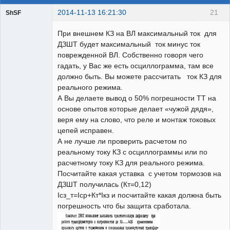
2014-11-13 16:21:30
21
ShSF
При внешнем КЗ на ВЛ максимальный ток для
Пользователь
ДЗШТ будет максимальный ток минус ток
Неактивен
поврежденной ВЛ. Собственно говоря чего
гадать, у Вас же есть осциллограмма, там все
должно быть. Вы можете рассчитать ток КЗ для
реального режима.
А Вы делаете вывод о 50% погрешности ТТ на
основе опытов которые делает «чужой дядя»,
веря ему на слово, что реле и монтаж токовых
цепей исправен.
А не лучше ли проверить расчетом по
реальному току КЗ с осциллограммы или по
расчетному току КЗ для реального режима.
Посчитайте какая уставка с учетом тормозов на
ДЗШТ получилась (Кт=0,12)
Iсз_т=Icp+Кт*Iкз и посчитайте какая должна быть
погрешность что бы защита сработала.