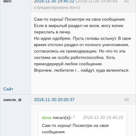
2018-11-30 19:45:22
(2018-11-30 19:45:44
41
doro
отредактировано doro)
свободный
художник
Сам-то хорош! Посмотри на свои сообщения.
На
Если в закрытый раздел не вхож, могу копии
форуме
переслать в личку.
Но идею одобряю. Пусть головы остынут. В свое
время отстоял раздел от полного уничтожения,
согласились на премодерацию. Но что-то эта
система не особо работоспособна. Хоть
премодерируй любое сообщение.
Впрочем, любители г... найдут, куда вклиниться.
Сайт
2018-11-30 20:00:37
42
suncov_di
↑
doro
писал(а)
:
2018-11-30 19:45:22
Сам-то хорош! Посмотри на свои
сообщения.
Пользователь