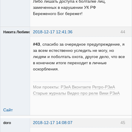
Либо лишать доступа к болталке лиц,
замеченных в нарушении УК РФ
Береженого Бог бережет!
2018-12-17 12:41:36
44
Никита Любимов
#43
, спасибо за очередное предупреждение, я
за всем естественно уследить не могу, но
людям и поболтать охота, другое дело, что все
в конечном итоге переходит в личные
РЕЛЕктрик
оскорбления.
Неактивен
Мои проекты:
РЗиА Вконтакте
Ретро-РЗиА
Старые журналы
Видео про реле
Вики РЗиА
Сайт
2018-12-17 14:08:07
45
doro
свободный