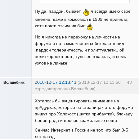
Неактивен
Ну да, пардон, бывает
я всегда имею свое
мнение, даже в комсомол в 1989 не приняли,
хотя почти отличник был
Но я никогда не перехожу на личности на
форуме и по возможности соблюдаю топид...
пардон толерантность, и политтуалетн.. ой,
политкорректность, туды ее в качель, и семь
узлов на линьке!
2018-12-17 12:13:43
(2018-12-17 12:13:58
43
Волшебник
отредактировано Волшебник)
Хотелось бы акцентировать внимание на
пр#дурках, которые на страницах этого форума
пишут про Холокост (шутки прибаутки), блокаду
Ленинграда и прочие крамольные вещи
Участник
Неактивен
Сейчас Интернет в России не тот, что был 3-5
лет назад