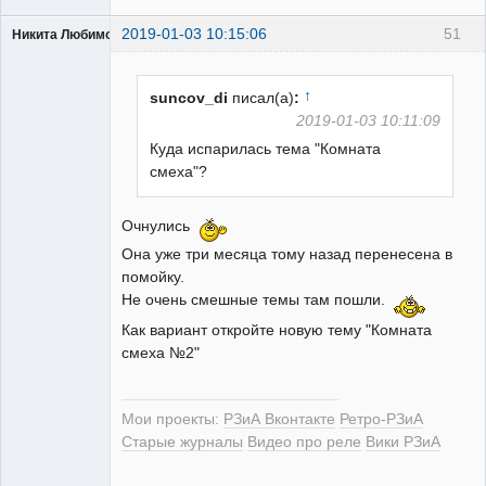
2019-01-03 10:15:06
51
Никита Любимов
↑
suncov_di
писал(а)
:
2019-01-03 10:11:09
Куда испарилась тема "Комната
РЕЛЕктрик
смеха"?
Неактивен
Очнулись
Она уже три месяца тому назад перенесена в
помойку.
Не очень смешные темы там пошли.
Как вариант откройте новую тему "Комната
смеха №2"
Мои проекты:
РЗиА Вконтакте
Ретро-РЗиА
Старые журналы
Видео про реле
Вики РЗиА