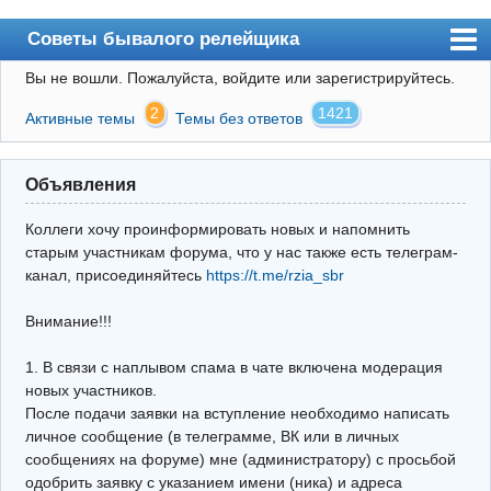
Советы бывалого релейщика
Вы не вошли.
Пожалуйста, войдите или зарегистрируйтесь.
Форум
2
1421
Активные темы
Темы без ответов
Правила
Поиск
Объявления
Регистрация
Коллеги хочу проинформировать новых и напомнить
Вход
старым участникам форума, что у нас также есть телеграм-
канал, присоединяйтесь
https://t.me/rzia_sbr
Архив
Внимание!!!
Почта
Поиск релейщика
1. В связи с наплывом спама в чате включена модерация
новых участников.
Видео РЗиА
После подачи заявки на вступление необходимо написать
личное сообщение (в телеграмме, ВК или в личных
Фотохостинг
сообщениях на форуме) мне (администратору) с просьбой
одобрить заявку с указанием имени (ника) и адреса
Телеграм