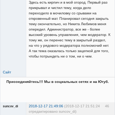
художник
Здесь есть кирпич и в мой огород. Первый раз
На
прикрывал и чистил тему, когда дело
форуме
переходило в мочиловку со срывами на
откровенный мат. Планировал сегодня закрыть
тему окончательно, но Никита Любимов меня
опередил. Администратор, все же - более
высокий уровень управления, чем модератор. К
тому же, он перенес тему в закрытый раздел,
на что у рядового модератора полномочий нет.
А так тема оказалась только зацепкой для того,
чтобы потрындеть ни о том, ни о чем.
Сайт
Присоединяйтесь!!! Мы в социальных сетях и на Ютуб.
2018-12-17 21:49:06
(2018-12-17 21:51:24
46
suncov_di
отредактировано suncov_di)