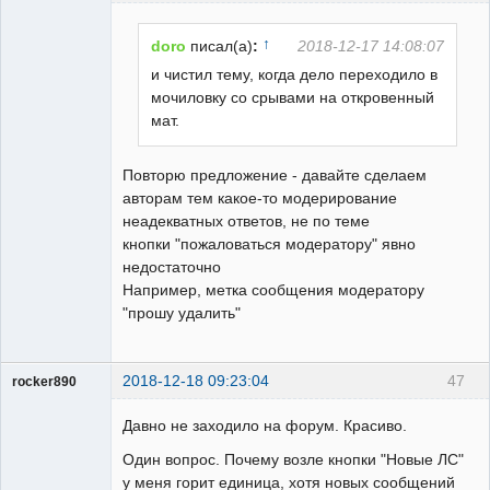
↑
doro
писал(а)
:
2018-12-17 14:08:07
и чистил тему, когда дело переходило в
мочиловку со срывами на откровенный
Пользователь
мат.
Неактивен
Повторю предложение - давайте сделаем
авторам тем какое-то модерирование
неадекватных ответов, не по теме
кнопки "пожаловаться модератору" явно
недостаточно
Например, метка сообщения модератору
"прошу удалить"
2018-12-18 09:23:04
47
rocker890
ГИПроектировщик
Давно не заходило на форум. Красиво.
Неактивен
Один вопрос. Почему возле кнопки "Новые ЛС"
у меня горит единица, хотя новых сообщений