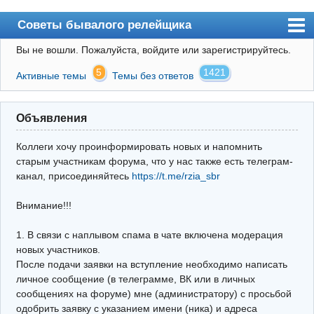
Советы бывалого релейщика
Вы не вошли.
Пожалуйста, войдите или зарегистрируйтесь.
Форум
5
1421
Активные темы
Темы без ответов
Правила
Поиск
Объявления
Регистрация
Коллеги хочу проинформировать новых и напомнить
Вход
старым участникам форума, что у нас также есть телеграм-
канал, присоединяйтесь
https://t.me/rzia_sbr
Архив
Внимание!!!
Почта
Поиск релейщика
1. В связи с наплывом спама в чате включена модерация
новых участников.
Видео РЗиА
После подачи заявки на вступление необходимо написать
личное сообщение (в телеграмме, ВК или в личных
Фотохостинг
сообщениях на форуме) мне (администратору) с просьбой
одобрить заявку с указанием имени (ника) и адреса
Телеграм