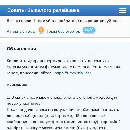
Советы бывалого релейщика
Вы не вошли.
Пожалуйста, войдите или зарегистрируйтесь.
Форум
2
1420
Активные темы
Темы без ответов
Правила
Поиск
Объявления
Регистрация
Коллеги хочу проинформировать новых и напомнить
Вход
старым участникам форума, что у нас также есть телеграм-
канал, присоединяйтесь
https://t.me/rzia_sbr
Архив
Внимание!!!
Почта
Поиск релейщика
1. В связи с наплывом спама в чате включена модерация
новых участников.
Видео РЗиА
После подачи заявки на вступление необходимо написать
личное сообщение (в телеграмме, ВК или в личных
Фотохостинг
сообщениях на форуме) мне (администратору) с просьбой
одобрить заявку с указанием имени (ника) и адреса
Телеграм