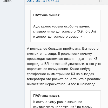
2017-03-13 18:56:44
12
Lekarь
Пользователь
Неактивен
ПАУтина пишет:
А до какого уровня особо не важно:
главное ниже допустимого (0,9...0,8Uн)
и долее допустимого времени. .
А последнее большая проблемка. Вы просто
смотрите на вещи. В реальности почему
происходит системная авария - два - три КЗ
подряд на ВЛ, питающей двигатели, а это уже
нерасчетное возмущение. Какое-нибудь
трехфазное симметричное КЗ на выводах
генератора это расчетное, а то, что в реалиях
бывает это нерасчетное. И все в шоколаде!
ПАУтина пишет:
К стати а чему равно значение
критического напряжения? по моему