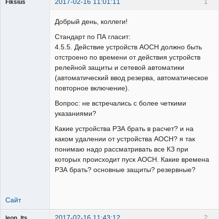
2017-02-16 11:01:11
1
Fiksius
Пользователь
Добрый день, коллеги!
Неактивен
Стандарт по ПА гласит:
4.5.5. Действие устройств АОСН должно быть
отстроено по времени от действия устройств
релейной защиты и сетевой автоматики
(автоматический ввод резерва, автоматическое
повторное включение).
Вопрос: не встречались с более четкими
указаниями?
Какие устройства РЗА брать в расчет? и на
каком удалении от устройства АОСН? я так
понимаю надо рассматривать все КЗ при
которых происходит пуск АОСН. Какие времена
РЗА брать? основные защиты? резервные?
Сайт
2017-02-16 11:43:12
2
leon_lts