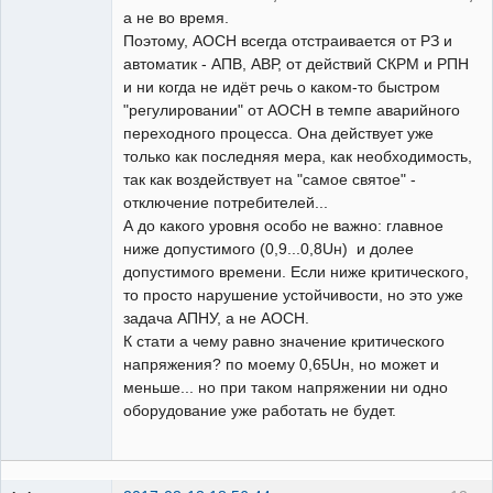
а не во время.
Поэтому, АОСН всегда отстраивается от РЗ и
автоматик - АПВ, АВР, от действий СКРМ и РПН
и ни когда не идёт речь о каком-то быстром
"регулировании" от АОСН в темпе аварийного
переходного процесса. Она действует уже
только как последняя мера, как необходимость,
так как воздействует на "самое святое" -
отключение потребителей...
А до какого уровня особо не важно: главное
ниже допустимого (0,9...0,8Uн) и долее
допустимого времени. Если ниже критического,
то просто нарушение устойчивости, но это уже
задача АПНУ, а не АОСН.
К стати а чему равно значение критического
напряжения? по моему 0,65Uн, но может и
меньше... но при таком напряжении ни одно
оборудование уже работать не будет.