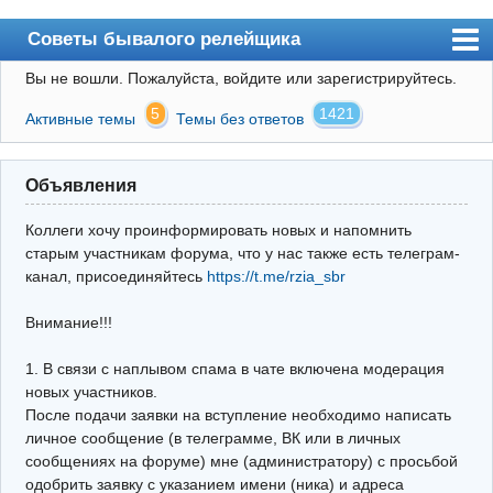
Советы бывалого релейщика
Вы не вошли.
Пожалуйста, войдите или зарегистрируйтесь.
Форум
5
1421
Активные темы
Темы без ответов
Правила
Поиск
Объявления
Регистрация
Коллеги хочу проинформировать новых и напомнить
Вход
старым участникам форума, что у нас также есть телеграм-
канал, присоединяйтесь
https://t.me/rzia_sbr
Архив
Внимание!!!
Почта
Поиск релейщика
1. В связи с наплывом спама в чате включена модерация
новых участников.
Видео РЗиА
После подачи заявки на вступление необходимо написать
личное сообщение (в телеграмме, ВК или в личных
Фотохостинг
сообщениях на форуме) мне (администратору) с просьбой
одобрить заявку с указанием имени (ника) и адреса
Телеграм