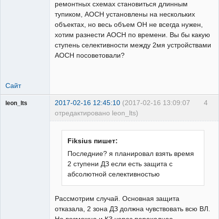
ремонтных схемах становиться длинным
тупиком, АОСН установлены на нескольких
объектах, но весь объем ОН не всегда нужен,
хотим разнести АОСН по времени. Вы бы какую
ступень селективности между 2мя устройствами
АОСН посоветовали?
Сайт
2017-02-16 12:45:10
(2017-02-16 13:09:07
4
leon_lts
отредактировано leon_lts)
Пользователь
Неактивен
Fiksius пишет:
Последние? я планировал взять время
2 ступени ДЗ если есть защита с
абсолютной селективностью
Рассмотрим случай. Основная защита
отказала, 2 зона ДЗ должна чувствовать всю ВЛ.
Но возможно и КЗ через переходное