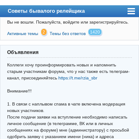
Советы бывалого релейщика
Вы не вошли.
Пожалуйста, войдите или зарегистрируйтесь.
Форум
2
1420
Активные темы
Темы без ответов
Правила
Поиск
Объявления
Регистрация
Коллеги хочу проинформировать новых и напомнить
Вход
старым участникам форума, что у нас также есть телеграм-
канал, присоединяйтесь
https://t.me/rzia_sbr
Архив
Внимание!!!
Почта
Поиск релейщика
1. В связи с наплывом спама в чате включена модерация
новых участников.
Видео РЗиА
После подачи заявки на вступление необходимо написать
личное сообщение (в телеграмме, ВК или в личных
Фотохостинг
сообщениях на форуме) мне (администратору) с просьбой
одобрить заявку с указанием имени (ника) и адреса
Телеграм