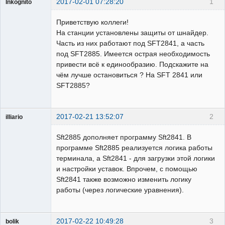
2017-02-01 07:28:20
1
Inkognito
Пользователь
Приветствую коллеги!
Неактивен
На станции установлены защиты от шнайдер.
Часть из них работают под SFT2841, а часть
под SFT2885. Имеется острая необходимость
привести всё к единообразию. Подскажите на
чём лучше остановиться ? На SFT 2841 или
SFT2885?
2017-02-21 13:52:07
2
illiario
Пользователь
Sft2885 дополняет программу Sft2841. В
Неактивен
программе Sft2885 реализуется логика работы
терминала, а Sft2841 - для загрузки этой логики
и настройки уставок. Впрочем, с помощью
Sft2841 также возможно изменить логику
работы (через логические уравнения).
2017-02-22 10:49:28
3
bolik