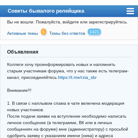
Советы бывалого релейщика
Вы не вошли.
Пожалуйста, войдите или зарегистрируйтесь.
Форум
5
1421
Активные темы
Темы без ответов
Правила
Поиск
Объявления
Регистрация
Коллеги хочу проинформировать новых и напомнить
Вход
старым участникам форума, что у нас также есть телеграм-
канал, присоединяйтесь
https://t.me/rzia_sbr
Архив
Внимание!!!
Почта
Поиск релейщика
1. В связи с наплывом спама в чате включена модерация
новых участников.
Видео РЗиА
После подачи заявки на вступление необходимо написать
личное сообщение (в телеграмме, ВК или в личных
Фотохостинг
сообщениях на форуме) мне (администратору) с просьбой
одобрить заявку с указанием имени (ника) и адреса
Телеграм