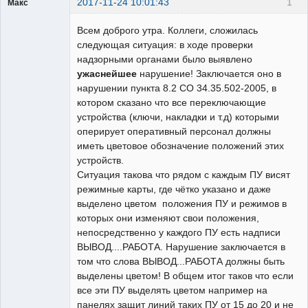
2017-11-24 10:01:43
1
Макс
Пользователь
Всем доброго утра. Коллеги, сложилась
Неактивен
следующая ситуация: в ходе проверки
надзорными органами было выявлено
ужаснейшее
нарушение! Заключается оно в
нарушении пункта 8.2 СО 34.35.502-2005, в
котором сказано что все переключающие
устройства (ключи, накладки и т.д) которыми
оперирует оперативный персонал должны
иметь цветовое обозначение положений этих
устройств.
Ситуация такова что рядом с каждым ПУ висят
режимные карты, где чётко указано и даже
выделено цветом положения ПУ и режимов в
которых они изменяют свои положения,
непосредственно у каждого ПУ есть надписи
ВЫВОД....РАБОТА. Нарушение заключается в
том что слова ВЫВОД...РАБОТА должны быть
выделены цветом! В общем итог таков что если
все эти ПУ выделять цветом например на
панелях защит линий таких ПУ от 15 до 20 и не