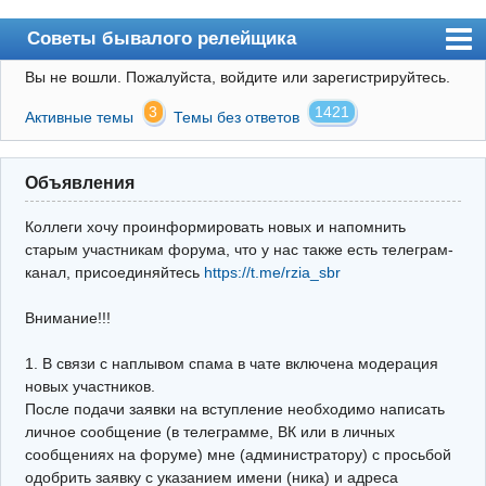
Советы бывалого релейщика
Вы не вошли.
Пожалуйста, войдите или зарегистрируйтесь.
Форум
3
1421
Активные темы
Темы без ответов
Правила
Поиск
Объявления
Регистрация
Коллеги хочу проинформировать новых и напомнить
Вход
старым участникам форума, что у нас также есть телеграм-
канал, присоединяйтесь
https://t.me/rzia_sbr
Архив
Внимание!!!
Почта
Поиск релейщика
1. В связи с наплывом спама в чате включена модерация
новых участников.
Видео РЗиА
После подачи заявки на вступление необходимо написать
личное сообщение (в телеграмме, ВК или в личных
Фотохостинг
сообщениях на форуме) мне (администратору) с просьбой
одобрить заявку с указанием имени (ника) и адреса
Телеграм