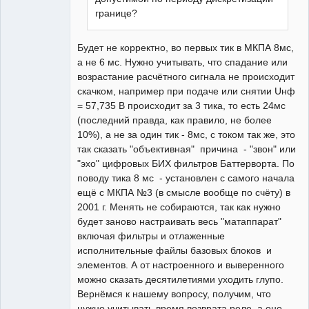
границе?
Будет не корректно, во первых тик в МКПА 8мс,
а не 6 мс. Нужно учитывать, что спадание или
возрастание расчётного сигнала не происходит
скачком, например при подаче или снятии Uнф
= 57,735 В происходит за 3 тика, то есть 24мс
(последний правда, как правило, не более
10%), а не за один тик - 8мс, с током так же, это
так сказать "объективная" причина - "звон" или
"эхо" цифровых БИХ фильтров Баттерворта. По
поводу тика 8 мс - установлен с самого начала
ещё с МКПА №3 (в смысле вообще по счёту) в
2001 г. Менять не собираются, так как нужно
будет заново настраивать весь "матаппарат"
включая фильтры и отлаженные
исполнительные файлы базовых блоков и
элементов. А от настроенного и выверенного
можно сказать десятилетиями уходить глупо.
Вернёмся к нашему вопросу, получим, что
нужно учитывать время возврата реле, а оно