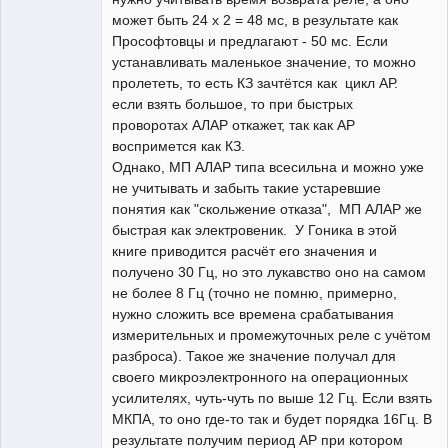
может быть 24 х 2 = 48 мс, в результате как
Прософтовцы и предлагают - 50 мс. Если
устанавливать маленькое значение, то можно
пролететь, то есть КЗ зачтётся как цикл АР.
если взять большое, то при быстрых
проворотах АЛАР откажет, так как АР
воспримется как КЗ.
Однако, МП АЛАР типа всесильна и можно уже
не учитывать и забыть такие устаревшие
понятия как "скольжение отказа", МП АЛАР же
быстрая как электровеник. У Гоника в этой
книге приводится расчёт его значения и
получено 30 Гц, но это лукавство оно на самом
не более 8 Гц (точно не помню, примерно,
нужно сложить все времена срабатывания
измерительных и промежуточных реле с учётом
разброса). Такое же значение получал для
своего микроэлектронного на операционных
усилителях, чуть-чуть по выше 12 Гц. Если взять
МКПА, то оно где-то так и будет порядка 16Гц. В
результате получим период АР при котором