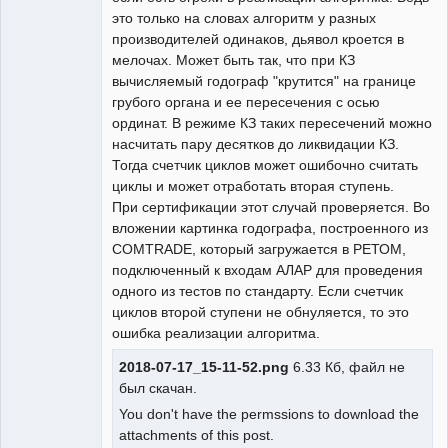
это только на словах алгоритм у разных
производителей одинаков, дьявол кроется в
мелочах. Может быть так, что при КЗ
вычисляемый годограф "крутится" на границе
грубого органа и ее пересечения с осью
ординат. В режиме КЗ таких пересечений можно
насчитать пару десятков до ликвидации КЗ.
Тогда счетчик циклов может ошибочно считать
циклы и может отработать вторая ступень.
При сертификации этот случай проверяется. Во
вложении картинка годографа, построенного из
COMTRADE, который загружается в РЕТОМ,
подключенный к входам АЛАР для проведения
одного из тестов по стандарту. Если счетчик
циклов второй ступени не обнуляется, то это
ошибка реализации алгоритма.
2018-07-17_15-11-52.png
6.33 Кб, файл не
был скачан.
You don't have the permssions to download the
attachments of this post.