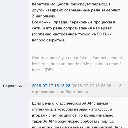
перетока мощности фиксирует переход в
другой квадрант, современные реле замеряют
Z напрямую.
Возможны, правда, переходные процессы в
сети, и что реле сопротивления намеряет
(особенно настроенное только на 50 Гц) -
вопрос открытый.
Contre le passé y'a rien à faire, il faudrait changer
les héros, dans un monde où le plus beau reste à
faire... (DB)
2018-07-17 15:15:28
(2018-07-17 15:23:08
3
Бармалеич
отредактировано Бармалеич)
Пользователь
Если речь о классическом АЛАР с двумя
Неактивен
ступенями, в котором первая - это фссс, а
вторая - счетчик циклов, то принципиально
такой АЛАР может ложно сработать пир КЗ,
если есть огрехи в реализации алгоритма! Ведь