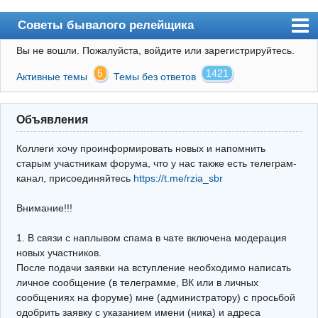
Советы бывалого релейщика
Вы не вошли.
Пожалуйста, войдите или зарегистрируйтесь.
Форум
5
1421
Активные темы
Темы без ответов
Правила
Поиск
Объявления
Регистрация
Коллеги хочу проинформировать новых и напомнить
Вход
старым участникам форума, что у нас также есть телеграм-
канал, присоединяйтесь
https://t.me/rzia_sbr
Архив
Внимание!!!
Почта
Поиск релейщика
1. В связи с наплывом спама в чате включена модерация
новых участников.
Видео РЗиА
После подачи заявки на вступление необходимо написать
личное сообщение (в телеграмме, ВК или в личных
Фотохостинг
сообщениях на форуме) мне (администратору) с просьбой
одобрить заявку с указанием имени (ника) и адреса
Телеграм