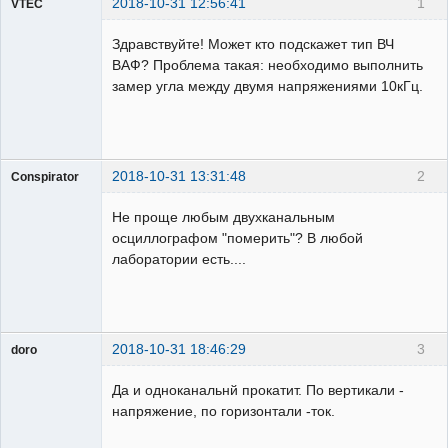
2018-10-31 12:56:41
1
VTEC
Пользователь
Здравствуйте! Может кто подскажет тип ВЧ
Неактивен
ВАФ? Проблема такая: необходимо выполнить
замер угла между двумя напряжениями 10кГц.
2018-10-31 13:31:48
2
Conspirator
Пользователь
Не проще любым двухканальным
Неактивен
осциллографом "померить"? В любой
лаборатории есть....
2018-10-31 18:46:29
3
doro
свободный
художник
Да и одноканальнй прокатит. По вертикали -
На
напряжение, по горизонтали -ток.
форуме