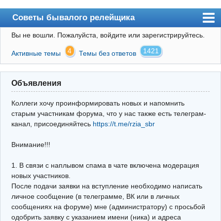
Советы бывалого релейщика
Вы не вошли.
Пожалуйста, войдите или зарегистрируйтесь.
Форум
4
1421
Активные темы
Темы без ответов
Правила
Поиск
Объявления
Регистрация
Коллеги хочу проинформировать новых и напомнить
Вход
старым участникам форума, что у нас также есть телеграм-
канал, присоединяйтесь
https://t.me/rzia_sbr
Архив
Внимание!!!
Почта
Поиск релейщика
1. В связи с наплывом спама в чате включена модерация
новых участников.
Видео РЗиА
После подачи заявки на вступление необходимо написать
личное сообщение (в телеграмме, ВК или в личных
Фотохостинг
сообщениях на форуме) мне (администратору) с просьбой
одобрить заявку с указанием имени (ника) и адреса
Телеграм