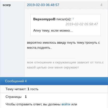
2019-02-03 06:48:57
4
scorp
pensioner
Неактивен
↑
BepxomypoB
писал(а)
:
2019-02-02 05:58:47
Апну тему, если можно...
вероятно имелось ввиду пнуть тему:тронуть с
места,поднять..
мое отношение к окружающим зависит от того,с
какой целью они меня окружают
Сообщений 4
Тему читают:
1
гость
Страницы
1
Чтобы отправить ответ, вы должны
войти
или