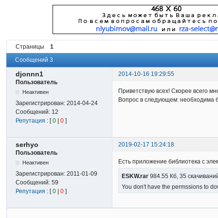
Страницы
1
Сообщений 3
djonnn1
2014-10-16 19:29:55
Пользователь
Приветствую всех! Скорее всего мн
Неактивен
Вопрос в следующем: необходима б
Зарегистрирован:
2014-04-24
Сообщений:
12
Репутация
: [
0
|
0
]
serhyo
2019-02-17 15:24:18
Пользователь
Есть приложение библиотека с элем
Неактивен
Зарегистрирован:
2011-01-09
ESKW.rar
984.55 Кб, 35 скачивани
Сообщений:
59
You don't have the permssions to dow
Репутация
: [
0
|
0
]