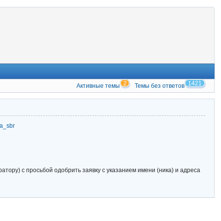
2
1421
Активные темы
Темы без ответов
zia_sbr
тору) с просьбой одобрить заявку с указанием имени (ника) и адреса