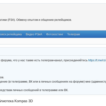
тики (РЗА). Обмену опытом и общению релейщиков.
оиск релейщика
Видео РЗиА
Фотохостинг
Телеграм
форума, что у нас также есть телеграм-канал, присоединяйтесь
https://t.me/r
ов.
ние (в телеграмме, ВК или в личных сообщениях на форуме) мне (администра
редствам личных сообщений в телеграмме или ВК.
блиотека Kompas 3D