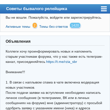
Советы бывалого релейщика
Вы не вошли.
Пожалуйста, войдите или зарегистрируйтесь.
Форум
2
1420
Активные темы
Темы без ответов
Правила
Поиск
Объявления
Регистрация
Коллеги хочу проинформировать новых и напомнить
Вход
старым участникам форума, что у нас также есть телеграм-
канал, присоединяйтесь
https://t.me/rzia_sbr
Архив
Внимание!!!
Почта
Поиск релейщика
1. В связи с наплывом спама в чате включена модерация
новых участников.
Видео РЗиА
После подачи заявки на вступление необходимо написать
личное сообщение (в телеграмме, ВК или в личных
Фотохостинг
сообщениях на форуме) мне (администратору) с просьбой
одобрить заявку с указанием имени (ника) и адреса
Телеграм