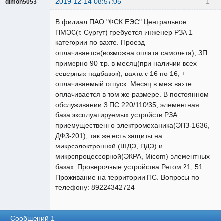
2019-12-14 08:57:05
1
dimon5053
Пользователь
В филиал ПАО "ФСК ЕЭС" Центральное
Неактивен
ПМЭС(г. Сургут) требуется инженер РЗА 1
категории по вахте. Проезд
оплачивается(возможна оплата самолета), ЗП
примерно 90 т.р. в месяц(при наличии всех
северных надбавок), вахта с 16 по 16, +
оплачиваемый отпуск. Месяц в меж вахте
оплачивается в том же размере. В постоянном
обслуживании 3 ПС 220/110/35, элементная
база эксплуатируемых устройств РЗА
приемущественно электромеханика(ЭПЗ-1636,
ДФЗ-201), так же есть защиты на
микроэлектронной (ШДЭ, ПДЭ) и
микропроцессорной(ЭКРА, Micom) элементных
базах. Проверочные устройства Ретом 21, 51.
Проживание на территории ПС. Вопросы по
телефону: 89224342724
Сообщений 1