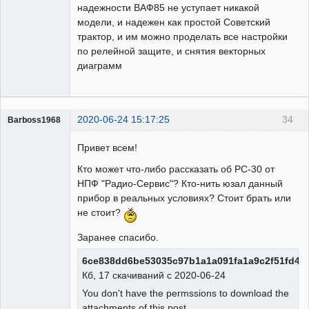
надежности ВАФ85 не уступает никакой
модели, и надежен как простой Советский
трактор, и им можно проделать все настройки
по релейной защите, и снятия векторных
диаграмм
2020-06-24 15:17:25
34
Barboss1968
Пользователь
Привет всем!
Неактивен
Кто может что-либо рассказать об РС-30 от
НПФ "Радио-Сервис"? Кто-нить юзал данный
прибор в реальных условиях? Стоит брать или
не стоит?
Заранее спасибо.
6ce838dd6be53035c97b1a1a091fa1a9c2f51fd4.j
Кб, 17 скачиваний с 2020-06-24
You don't have the permssions to download the
attachments of this post.