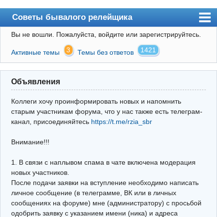
Советы бывалого релейщика
Вы не вошли.
Пожалуйста, войдите или зарегистрируйтесь.
Форум
3
1421
Активные темы
Темы без ответов
Правила
Поиск
Объявления
Регистрация
Коллеги хочу проинформировать новых и напомнить
Вход
старым участникам форума, что у нас также есть телеграм-
канал, присоединяйтесь
https://t.me/rzia_sbr
Архив
Внимание!!!
Почта
Поиск релейщика
1. В связи с наплывом спама в чате включена модерация
новых участников.
Видео РЗиА
После подачи заявки на вступление необходимо написать
личное сообщение (в телеграмме, ВК или в личных
Фотохостинг
сообщениях на форуме) мне (администратору) с просьбой
одобрить заявку с указанием имени (ника) и адреса
Телеграм