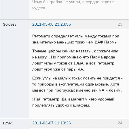
Чему бы грабли не учили, а сердце верит в
чудеса
2011-03-06 23:23:56
23
Solovey
Пользователь
Ретометр определяет углы между токами при
Неактивен
значительно меньших токах чем ВАФ Пармы.
Точные цифры сейчас назвать , к сожалению,
не могу... Но припоминаю что Парма вроде
ловит углы у токов от 10мА, а вот Ретометр
ловит угол уже от пары мА.
Если углы на малых токах ловить не придется -
то приборы в эксплуатации одинаковые. Хотя
мы вот при прогрузках именно эти мА и ловим.
Я за Ретометр. Да и магнит у него удобный,
прилеплять удобно к шкафам.
2011-03-07 11:10:26
24
LZ5PL
Пользователь