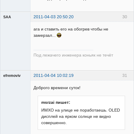
2011-04-03 20:50:20
30
SAA
ага и ставить его на обогрев чтобы не
замерзал...
уже не
эксплуататор
Под лежачего инженера коньяк не течёт
РЗА
Неактивен
2011-04-04 10:02:19
31
efremoviv
Доброго времени суток!
msrzai пишет:
Пользователь
ИМХО на улице не поработаешь. OLED
Неактивен
дисплей на ярком солнце не видно
совершенно.