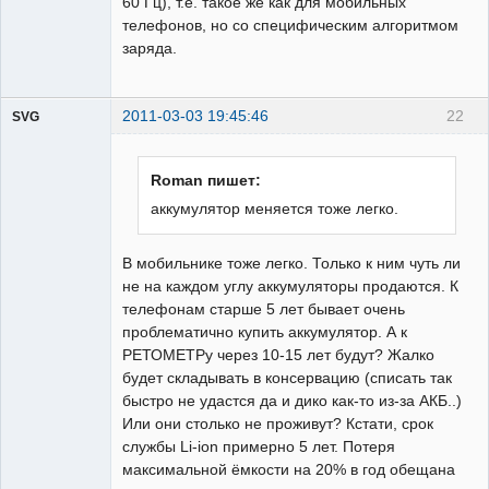
60 Гц), т.е. такое же как для мобильных
телефонов, но со специфическим алгоритмом
заряда.
2011-03-03 19:45:46
22
SVG
Roman пишет:
аккумулятор меняется тоже легко.
guest
В мобильнике тоже легко. Только к ним чуть ли
Неактивен
не на каждом углу аккумуляторы продаются. К
телефонам старше 5 лет бывает очень
проблематично купить аккумулятор. А к
РЕТОМЕТРу через 10-15 лет будут? Жалко
будет складывать в консервацию (списать так
быстро не удастся да и дико как-то из-за АКБ..)
Или они столько не проживут? Кстати, срок
службы Li-ion примерно 5 лет. Потеря
максимальной ёмкости на 20% в год обещана