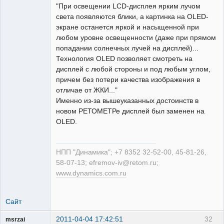
"При освещении LCD-дисплея ярким лучом
света появляются блики, а картинка на OLED-
экране останется яркой и насыщенной при
любом уровне освещенности (даже при прямом
попадании солнечных лучей на дисплей)...
Технология OLED позволяет смотреть на
дисплей с любой стороны и под любым углом,
причем без потери качества изображения в
отличае от ЖКИ..."
Именно из-за вышеуказанных достоинств в
новом РЕТОМЕТРе дисплей был заменен на
OLED.
НПП "Динамика"; +7 8352 32-52-00, 45-81-26,
58-07-13; efremov-iv@retom.ru;
www.dynamics.com.ru
Сайт
2011-04-04 17:42:51
32
msrzai