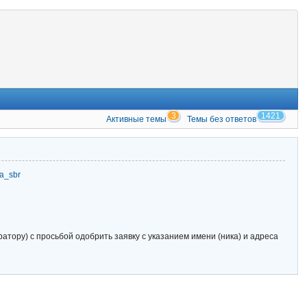
3
1421
Активные темы
Темы без ответов
zia_sbr
тору) с просьбой одобрить заявку с указанием имени (ника) и адреса