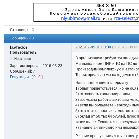
Страницы
1
Сообщений 3
lavfedor
2021-02-09 10:00:00
(2021-02-09 09
Пользователь
В организацию требуются наладчик
Неактивен
Мы выполняем ПНР и ТО на ПС до 75
Зарегистрирован:
2016-03-23
Производим комплексную и автоном
Сообщений:
7
Территориально мы находимся в г.
Репутация
: [
0
|
0
]
Наши пожелания к кандидату:
1) опыт приветствуется, но не обя
2) готовность к командировкам;
3) возможна работа вахтовым мето
4) если вы обладаете необходимым 
5) ответственность и самостоятель
6) оклад от 50 тысяч рублей, плюс
таксе выше. Решается по результа
7) знание английского или немецко
Резюме прошу присылать на почту: 