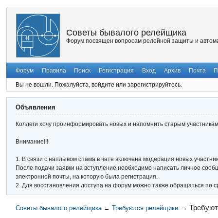
Советы бывалого релейщика
Форум посвящен вопросам релейной защиты и автома
Форум
Правила
Поиск
Регистрация
Вход
Архив
Почта
П
Вы не вошли.
Пожалуйста, войдите или зарегистрируйтесь.
Объявления
Коллеги хочу проинформировать новых и напомнить старым участникам 
Внимание!!!
1. В связи с наплывом спама в чате включена модерация новых участник
После подачи заявки на вступление необходимо написать личное сообще
электронной почты, на которую была регистрация.
2. Для восстановления доступа на форум можно также обращаться по с
→
Требуют
Советы бывалого релейщика
→
Требуются релейщики