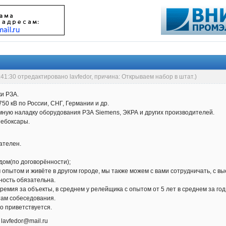
:41:30 отредактировано lavfedor, причина: Открываем набор в штат.)
и РЗА.
0 кВ по России, СНГ, Германии и др.
ную наладку оборудования РЗА Siemens, ЭКРА и других производителей.
Чебоксары.
зателен.
дом(по договорённости);
опытом и живёте в другом городе, мы также можем с вами сотрудничать, с вы
ность обязательна.
 премия за объекты, в среднем у релейщика с опытом от 5 лет в среднем за г
там собеседования.
го приветствуется.
lavfedor@mail.ru