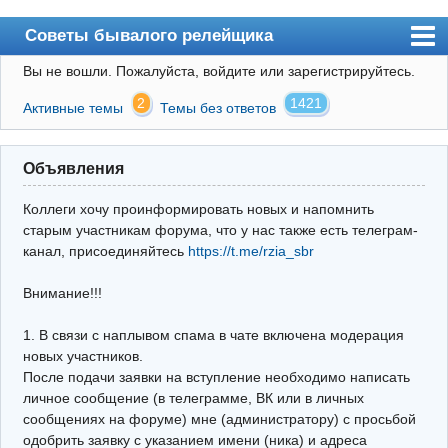
Советы бывалого релейщика
Вы не вошли.
Пожалуйста, войдите или зарегистрируйтесь.
Форум
2
1421
Активные темы
Темы без ответов
Правила
Поиск
Объявления
Регистрация
Коллеги хочу проинформировать новых и напомнить
Вход
старым участникам форума, что у нас также есть телеграм-
канал, присоединяйтесь
https://t.me/rzia_sbr
Архив
Внимание!!!
Почта
Поиск релейщика
1. В связи с наплывом спама в чате включена модерация
новых участников.
Видео РЗиА
После подачи заявки на вступление необходимо написать
личное сообщение (в телеграмме, ВК или в личных
Фотохостинг
сообщениях на форуме) мне (администратору) с просьбой
одобрить заявку с указанием имени (ника) и адреса
Телеграм