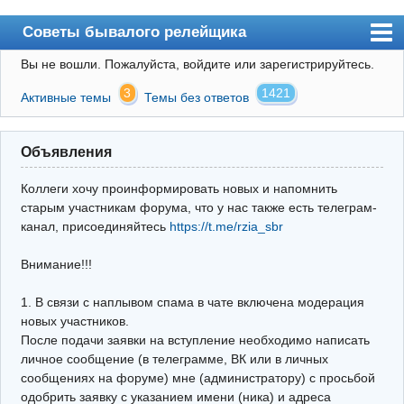
Советы бывалого релейщика
Вы не вошли.
Пожалуйста, войдите или зарегистрируйтесь.
Форум
3
1421
Активные темы
Темы без ответов
Правила
Поиск
Объявления
Регистрация
Коллеги хочу проинформировать новых и напомнить
Вход
старым участникам форума, что у нас также есть телеграм-
канал, присоединяйтесь
https://t.me/rzia_sbr
Архив
Внимание!!!
Почта
Поиск релейщика
1. В связи с наплывом спама в чате включена модерация
новых участников.
Видео РЗиА
После подачи заявки на вступление необходимо написать
личное сообщение (в телеграмме, ВК или в личных
Фотохостинг
сообщениях на форуме) мне (администратору) с просьбой
одобрить заявку с указанием имени (ника) и адреса
Телеграм