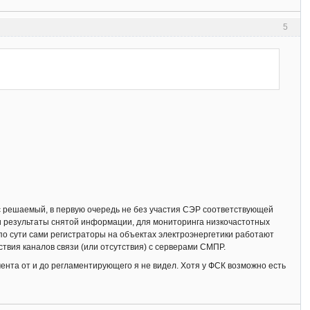
5
 решаемый, в первую очередь не без участия СЭР соответствующей
 и результаты снятой информации, для мониторинга низкочастотных
о сути сами регистраторы на объектах электроэнергетики работают
твия каналов связи (или отсутствия) с серверами СМПР.
ента от и до регламентирующего я не видел. Хотя у ФСК возможно есть