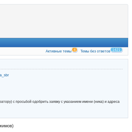
4
1421
Активные темы
Темы без ответов
zia_sbr
тору) с просьбой одобрить заявку с указанием имени (ника) и адреса
жимов)