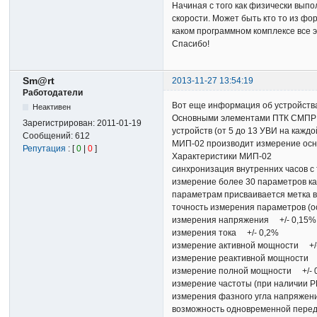
Начиная с того как физически выпо
скорости. Может быть кто то из ф
каком программном комплексе все 
Спасибо!
Sm@rt
2013-11-27 13:54:19
Работодатели
Вот еще информация об устройствах
Неактивен
Основными элементами ПТК СМПР я
Зарегистрирован:
2011-01-19
устройств (от 5 до 13 УВИ на каждо
Сообщений:
612
МИП-02 производит измерение осно
Репутация
: [
0
|
0
]
Характеристики МИП-02
синхронизация внутренних часов с
измерение более 30 параметров ка
параметрам присваивается метка в
точность измерения параметров (о
измерения напряжения +/- 0,15%
измерения тока +/- 0,2%
измерение активной мощности +/
измерение реактивной мощности 
измерение полной мощности +/- 
измерение частоты (при наличии P
измерения фазного угла напряжения
возможность одновременной переда