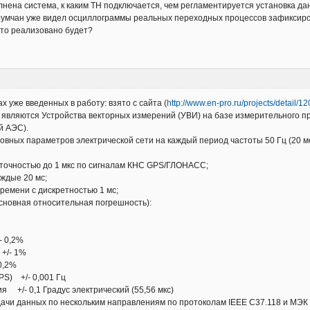
лнена система, к каким ТН подключается, чем регламентируется установка да
орумчан уже видел осциллограммы реальных переходных процессов зафиксирова
это реализовано будет?
 уже введенных в работу: взято с сайта (
http://www.en-pro.ru/projects/detail/12
вляются Устройства векторных измерений (УВИ) на базе измерительного пр
й АЭС).
вных параметров электрической сети на каждый период частоты 50 Гц (20 мс
 точностью до 1 мкс по сигналам КНС GPS/ГЛОНАСС;
ждые 20 мс;
ремени с дискретностью 1 мс;
сновная относительная погрешность):
- 0,2%
+/- 1%
0,2%
PS) +/- 0,001 Гц
 +/- 0,1 Градус электрический (55,56 мкс)
чи данных по нескольким направлениям по протоколам IEEE C37.118 и МЭК 