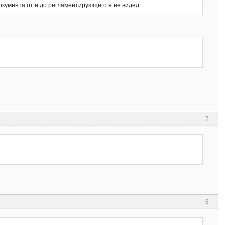
окумента от и до регламентирующего я не видел.
7
8