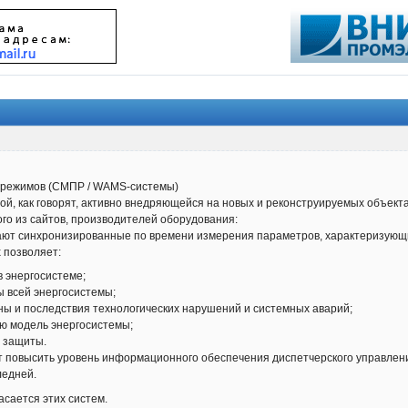
 режимов (СМПР / WAMS-системы)
ой, как говорят, активно внедряющейся на новых и реконструируемых объекта
ого из сайтов, производителей оборудования:
т синхронизированные по времени измерения параметров, характеризующих
 позволяет:
 энергосистеме;
 всей энергосистемы;
ы и последствия технологических нарушений и системных аварий;
ую модель энергосистемы;
у защиты.
повысить уровень информационного обеспечения диспетчерского управления
ледней.
касается этих систем.