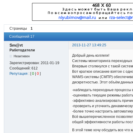
Страницы
1
Сообщений 17
Sm@rt
2013-11-27 13:49:25
Работодатели
Добрый день коллеги!
Неактивен
Системы мониторинга переходных
Зарегистрирован:
2011-01-19
Впервые столкнулся с такой систем
Сообщений:
612
Вот краткое описание взятое с одн
Репутация
: [
0
|
0
]
WAMS-системы (СМПР) обеспечиваю
дискретностью. Этот объём данных
-наблюдать переходные процессы в
-оценивать текущие режимы работы
-эффективно анализировать причин
-проверить и уточнить динамическ
-более точно настроить автоматик
Всё вышеперечисленное позволяет 
общей эффективности работы пос
В этой теме хочу обсудить все что 