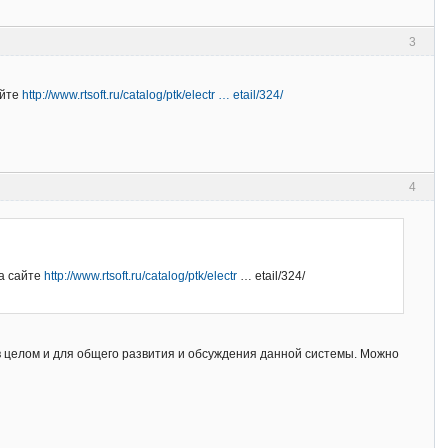
3
айте
http://www.rtsoft.ru/catalog/ptk/electr … etail/324/
4
а сайте
http://www.rtsoft.ru/catalog/ptk/electr
… etail/324/
 в целом и для общего развития и обсуждения данной системы. Можно