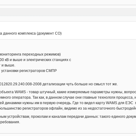
а данного комплекса (документ СО)
 мониторинга переходных режимов)
0 кВ и выше и электрических станциях с
 и выше.
ты установки регистраторов СМПР
.
012820.29.240.008-2008 детализации чуть больше но смысл тот же.
объекта WAMS - товар штучный, какие измеряемые параметры нужны, вопрос
ного оператора. Так как, в данном случае они главные технологи процесса,
й динамики нужны им в первую очередь. Где то видел карту WAMS для ЕЭС п
ольшинство регистраторов офлайн, видимо из за недостаточного быстродейс
ым устройствам, проколам и каналам передачи данных: такого единого докум
требования.