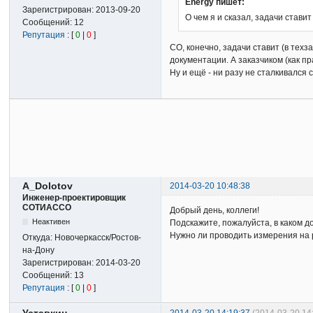
Energy пишет:
Зарегистрирован:
2013-09-20
О чем я и сказал, задачи ставит
Сообщений:
12
Репутация
: [
0
|
0
]
СО, конечно, задачи ставит (в тех
документации. А заказчиком (как п
Ну и ещё - ни разу не сталкивался 
A_Dolotov
2014-03-20 10:48:38
Инженер-проектировщик
СОТИАССО
Добрый день, коллеги!
Неактивен
Подскажите, пожалуйста, в каком 
Нужно ли проводить измерения на 
Откуда:
Новочеркасск/Ростов-
на-Дону
Зарегистрирован:
2014-03-20
Сообщений:
13
Репутация
: [
0
|
0
]