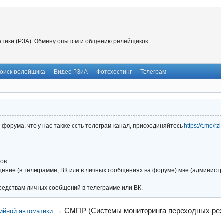
тики (РЗА). Обмену опытом и общению релейщиков.
оиск релейщика
Видео РЗиА
Фотохостинг
Телеграм
форума, что у нас также есть телеграм-канал, присоединяйтесь
https://t.me/r
ов.
ние (в телеграмме, ВК или в личных сообщениях на форуме) мне (администра
редствам личных сообщений в телеграмме или ВК.
→
СМПР (Системы мониторинга переходных ре
ийной автоматики