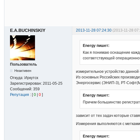
E.A.BUCHINSKIY
2013-11-28 07:24:30
(2013-11-28 07
Energy пишет:
Как я понимаю оснащение кажд
соответствующей операционно
Пользователь
Неактивен
измерительное устройство данной 
Из основных Российских производи
Откуда:
Иркутск
Энергосервис (ЭНИП-3), РТ-Софт
Зарегистрирован:
2011-05-25
Сообщений:
359
Репутация
: [
0
|
0
]
Energy пишет:
Причем большинство регистрат
зависит от тех задач которые ста
Измерения выполняются с метками 
Energy пишет: