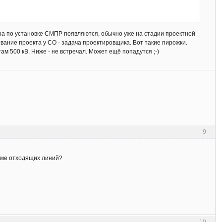
тора по установке СМПР появляются, обычно уже на стадии проектной
ование проекта у СО - задача проектировщика. Вот такие пирожки.
там 500 кВ. Ниже - не встречал. Может ещё попадутся ;-)
9
оме отходящих линий?