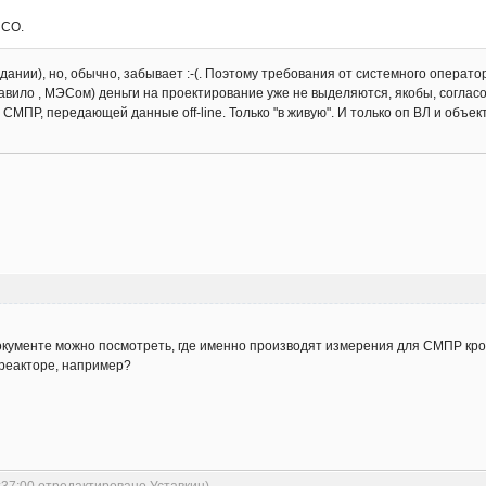
 СО.
задании), но, обычно, забывает :-(. Поэтому требования от системного опера
равило , МЭСом) деньги на проектирование уже не выделяются, якобы, соглас
с СМПР, передающей данные off-line. Только "в живую". И только оп ВЛ и объек
документе можно посмотреть, где именно производят измерения для СМПР кр
реакторе, например?