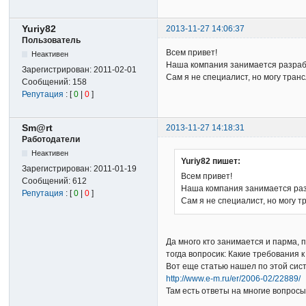
Yuriy82
2013-11-27 14:06:37
Пользователь
Всем привет!
Неактивен
Наша компания занимается разраб
Зарегистрирован:
2011-02-01
Сам я не специалист, но могу тра
Сообщений:
158
Репутация
: [
0
|
0
]
Sm@rt
2013-11-27 14:18:31
Работодатели
Неактивен
Yuriy82 пишет:
Зарегистрирован:
2011-01-19
Всем привет!
Сообщений:
612
Наша компания занимается раз
Репутация
: [
0
|
0
]
Сам я не специалист, но могу 
Да много кто занимается и парма, 
тогда вопросик: Какие требования 
Вот еще статью нашел по этой сист
http://www.e-m.ru/er/2006-02/22889/
Там есть ответы на многие вопросы