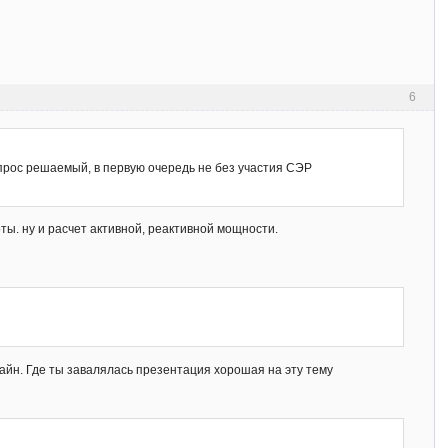
6
прос решаемый, в первую очередь не без участия СЭР
ы. ну и расчет активной, реактивной мощности.
айн. Где ты завалялась презентация хорошая на эту тему