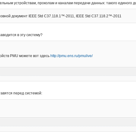
ельным устройствам, проколам и каналам передачи данных: такого единого д
овной документ IEEE Std C37.118.1™-2011, IEEE Std C37.118.2™-2011
аводится в эту систему?
ойств PMU можете вот здесь
http://pmu.ens.ru/pmulive/
тавятся перед системой:
.