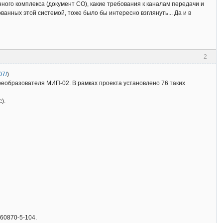
нного комплекса (документ СО), какие требования к каналам передачи и
нных этой системой, тоже было бы интересно взглянуть... Да и в
2
07/
)
еобразователя МИП-02. В рамках проекта установлено 76 таких
).
60870-5-104.