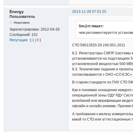
Energy
2013-11-28 07:01:25
Пользователь
Неактивен
Sm@rt пишет:
Зарегистрирован:
2012-04-26
чем регламентируется установк
Сообщений:
152
Репутация
: [
1
|
0
]
СТО 59012820.29.240.001-2011
8.2. Регистраторы СМПР (системы
устанавливаются на подстанциях 50
установленной мощностью 500 МВт
8.3. Технические задания и проек
согласовываются с ОАО «СО ЕЭС»
В старом стандарте по ПАУ СТО 59
Как я понимаю оснащение каждого 
операционной зоны ОДУ РДУ Систем
колебаний или верификации моделе
офлайн и онлайн режиме. Причем б
А требования к железу измерительн
какой то СТО или аттестационные 