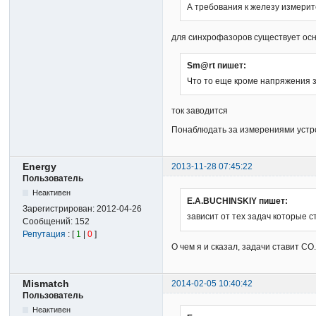
А требования к железу измерит
для синхрофазоров существует осн
Sm@rt пишет:
Что то еще кроме напряжения з
ток заводится
Понаблюдать за измерениями устр
Energy
2013-11-28 07:45:22
Пользователь
Неактивен
E.A.BUCHINSKIY пишет:
Зарегистрирован:
2012-04-26
зависит от тех задач которые с
Сообщений:
152
Репутация
: [
1
|
0
]
О чем я и сказал, задачи ставит СО
Mismatch
2014-02-05 10:40:42
Пользователь
Неактивен