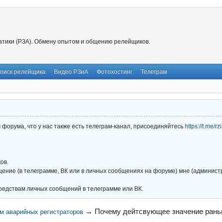
тики (РЗА). Обмену опытом и общению релейщиков.
оиск релейщика
Видео РЗиА
Фотохостинг
Телеграм
форума, что у нас также есть телеграм-канал, присоединяйтесь
https://t.me/r
ов.
ние (в телеграмме, ВК или в личных сообщениях на форуме) мне (администра
редствам личных сообщений в телеграмме или ВК.
→
Почему дейтсвующее значение рань
м аварийных регистраторов