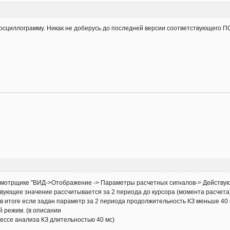
циллограмму. Никак не доберусь до последней версии соответствующего ПО.
смотрщике "ВИД->Отображение -> Параметры расчетных сигналов-> Действующи
вующее значение рассчитывается за 2 периода до курсора (момента расчета)
в итоге если задан параметр за 2 периода продолжительность КЗ меньше 40 м
й режим. (в описании
цессе анализа КЗ длительностью 40 мс)