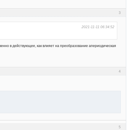
3
2021-11-11 06:34:52
овенно в действующее, как влияет на преобразование апериодическая
4
5