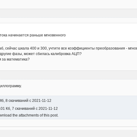
тока начинается раньше мгновенного
аб, сейчас шкала 400 и 300, учтите все коэффициенты преобразования - мгн
я другие фазы, может сбилась калибровка АЦП?
м за математика?
циллограмму.
Мб, 8 скачиваний с 2021-11-12
.01 Кб, 7 скачиваний с 2021-11-12
nload the attachments of this post.