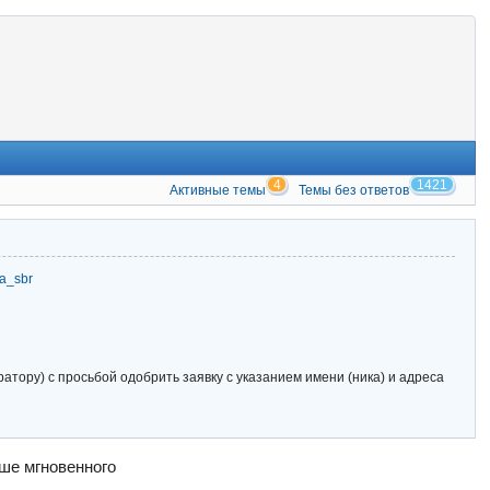
4
1421
Активные темы
Темы без ответов
zia_sbr
тору) с просьбой одобрить заявку с указанием имени (ника) и адреса
ше мгновенного