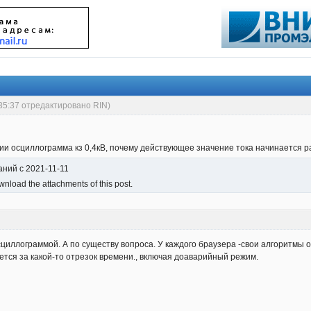
:35:37 отредактировано RIN)
ии осциллограмма кз 0,4кВ, почему действующее значение тока начинается 
аний с 2021-11-11
nload the attachments of this post.
осциллограммой. А по существу вопроса. У каждого браузера -свои алгоритм
ется за какой-то отрезок времени., включая доаварийный режим.