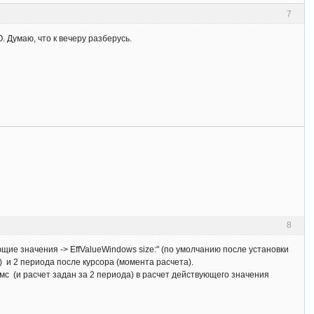
7
 Думаю, что к вечеру разберусь.
8
е значения -> EffValueWindows size:" (по умолчанию после установки
 и 2 периода после курсора (момента расчета).
с (и расчет задан за 2 периода) в расчет действующего значения