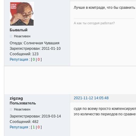
Лучше в комтраде, что бы сравнить
А как ты сегодня работал?
Бывалый
Неактивен
Откуда:
Солнечная Чувашия
Зарегистрирован:
2011-01-10
Сообщений:
123
Репутация
: [
0
|
0
]
zigzag
2021-11-12 14:05:48
Пользователь
судя по всему просто компенсируют
Неактивен
это количество периодов по сравн
Зарегистрирован:
2019-03-14
Сообщений:
482
Репутация
: [
1
|
0
]