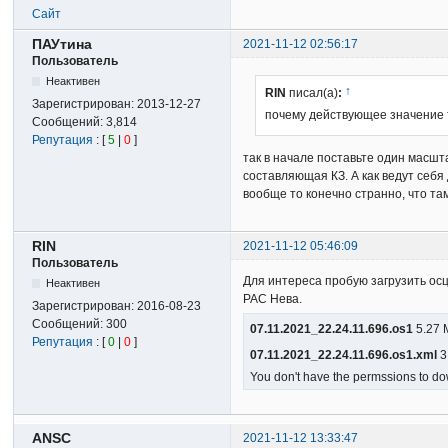
Сайт
ПАУтина
2021-11-12 02:56:17
Пользователь
Неактивен
↑
RIN
писал(а)
:
Зарегистрирован:
2013-12-27
почему действующее значение 
Сообщений:
3,814
Репутация
: [
5
|
0
]
так в начале поставьте один масшт
составляющая КЗ. А как ведут себ
вообще то конечно странно, что та
RIN
2021-11-12 05:46:09
Пользователь
Для интереса пробую загрузить ос
Неактивен
РАС Нева.
Зарегистрирован:
2016-08-23
Сообщений:
300
07.11.2021_22.24.11.696.os1
5.27 
Репутация
: [
0
|
0
]
07.11.2021_22.24.11.696.os1.xml
3
You don't have the permssions to dow
ANSC
2021-11-12 13:33:47