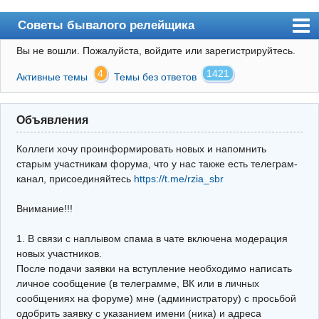
Советы бывалого релейщика
Вы не вошли.
Пожалуйста, войдите или зарегистрируйтесь.
Форум
4
1421
Активные темы
Темы без ответов
Правила
Поиск
Объявления
Регистрация
Коллеги хочу проинформировать новых и напомнить
Вход
старым участникам форума, что у нас также есть телеграм-
канал, присоединяйтесь
https://t.me/rzia_sbr
Архив
Внимание!!!
Почта
Поиск релейщика
1. В связи с наплывом спама в чате включена модерация
новых участников.
Видео РЗиА
После подачи заявки на вступление необходимо написать
личное сообщение (в телеграмме, ВК или в личных
Фотохостинг
сообщениях на форуме) мне (администратору) с просьбой
одобрить заявку с указанием имени (ника) и адреса
Телеграм