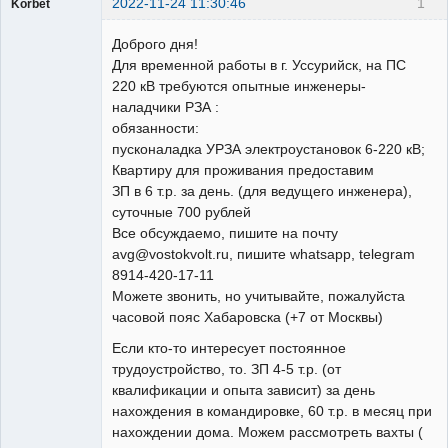
2022-11-24 11:30:46
1
Korbet
Пользователь
Доброго дня!
Неактивен
Для временной работы в г. Уссурийск, на ПС
220 кВ требуются опытные инженеры-
наладчики РЗА :
обязанности:
пусконаладка УРЗА электроустановок 6-220 кВ;
Квартиру для проживания предоставим
ЗП в 6 т.р. за день. (для ведущего инженера),
суточные 700 рублей
Все обсуждаемо, пишите на почту
avg@vostokvolt.ru, пишите whatsapp, telegram
8914-420-17-11
Можете звонить, но учитывайте, пожалуйста
часовой пояс Хабаровска (+7 от Москвы)
Если кто-то интересует постоянное
трудоустройство, то. ЗП 4-5 т.р. (от
квалификации и опыта зависит) за день
нахождения в командировке, 60 т.р. в месяц при
нахождении дома. Можем рассмотреть вахты (