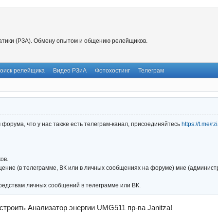
тики (РЗА). Обмену опытом и общению релейщиков.
оиск релейщика
Видео РЗиА
Фотохостинг
Телеграм
форума, что у нас также есть телеграм-канал, присоединяйтесь
https://t.me/r
ов.
ние (в телеграмме, ВК или в личных сообщениях на форуме) мне (администра
редствам личных сообщений в телеграмме или ВК.
строить Анализатор энергии UMG511 пр-ва Janitza!