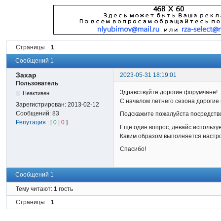
Страницы
1
Сообщений 1
Захар
2023-05-31 18:19:01
Пользователь
Здравствуйте дорогие форумчане!
Неактивен
С началом летнего сезона дорогие 
Зарегистрирован:
2013-02-12
Сообщений:
83
Подскажите пожалуйста посредство
Репутация
: [
0
|
0
]
Еще один вопрос, девайс используе
Каким образом выполняется настр
Спасибо!
Сообщений 1
Тему читают:
1
гость
Страницы
1