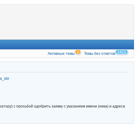
4
1421
Активные темы
Темы без ответов
zia_sbr
тору) с просьбой одобрить заявку с указанием имени (ника) и адреса