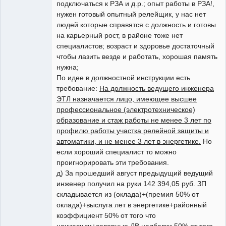
подключаться к РЗА и д.р.; опыт работы в РЗА!,
нужен готовый опытный релейщик, у нас нет
людей которые справятся с должность и готовы
на карьерный рост, в районе тоже нет
специалистов; возраст и здоровье достаточный
чтобы лазить везде и работать, хорошая память
нужна;
По идее в должностной инструкции есть
требование:
На должность ведущего инженера
ЭТЛ назначается лицо, имеющее высшее
профессиональное (электротехническое)
образование и стаж работы не менее 3 лет по
профилю работы участка релейной защиты и
автоматики, и не менее 3 лет в энергетике.
Но
если хороший специалист то можно
проигнорировать эти требования.
д) За прошедший август предыдущий ведущий
инженер получил на руки 142 394,05 руб. ЗП
складывается из (оклада)+(премия 50% от
оклада)+выслуга лет в энергетике+районный
коэффициент 50% от того что
начислили+северные ДВ надбавки 50% от того