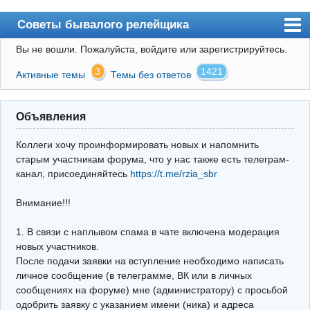
Советы бывалого релейщика
Вы не вошли.
Пожалуйста, войдите или зарегистрируйтесь.
Форум
3
1421
Активные темы
Темы без ответов
Правила
Поиск
Объявления
Регистрация
Коллеги хочу проинформировать новых и напомнить
Вход
старым участникам форума, что у нас также есть телеграм-
канал, присоединяйтесь
https://t.me/rzia_sbr
Архив
Внимание!!!
Почта
Поиск релейщика
1. В связи с наплывом спама в чате включена модерация
новых участников.
Видео РЗиА
После подачи заявки на вступление необходимо написать
личное сообщение (в телеграмме, ВК или в личных
Фотохостинг
сообщениях на форуме) мне (администратору) с просьбой
одобрить заявку с указанием имени (ника) и адреса
Телеграм