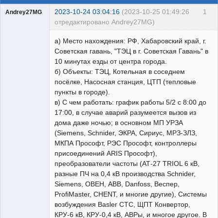
2023-10-24 03:04:16
(2023-10-25 01:49:26
1
Andrey27MG
отредактировано Andrey27MG)
а) Место нахождения: РФ, Хабаровский край, г.
Советская гавань, "ТЭЦ в г. Советская Гавань" в
10 минутах езды от центра города.
б) Объекты: ТЭЦ, Котельная в соседнем
Пользователь
посёлке, Насосная станция, ЦТП (тепловые
Неактивен
пункты в городе).
в) С чем работать: график работы 5/2 с 8:00 до
17:00, в случае аварий разумеется вызов из
дома даже ночью; в основном МП УРЗА
(Siemens, Schnider, ЭКРА, Сириус, МРЗ-ЗЛЗ,
МКПА Прософт, РЭС Прософт, контроллеры
присоединений ARIS Прософт),
преобразователи частоты (АТ-27 TRIOL 6 кВ,
разные ПЧ на 0,4 кВ производства Schnider,
Siemens, ОВЕН, АВВ, Danfoss, Веспер,
ProfiMaster, CHENT, и многие другие), Системы
возбуждения Basler СТС, ЩПТ Конвертор,
КРУ-6 кВ, КРУ-0,4 кВ, АВРы, и многое другое. В