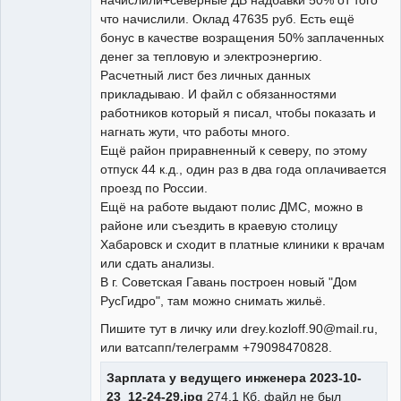
что начислили. Оклад 47635 руб. Есть ещё
бонус в качестве возращения 50% заплаченных
денег за тепловую и электроэнергию.
Расчетный лист без личных данных
прикладываю. И файл с обязанностями
работников который я писал, чтобы показать и
нагнать жути, что работы много.
Ещё район приравненный к северу, по этому
отпуск 44 к.д., один раз в два года оплачивается
проезд по России.
Ещё на работе выдают полис ДМС, можно в
районе или съездить в краевую столицу
Хабаровск и сходит в платные клиники к врачам
или сдать анализы.
В г. Советская Гавань построен новый "Дом
РусГидро", там можно снимать жильё.
Пишите тут в личку или drey.kozloff.90@mail.ru,
или ватсапп/телеграмм +79098470828.
Зарплата у ведущего инженера 2023-10-
23_12-24-29.jpg
274.1 Кб, файл не был