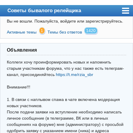
Советы бывалого релейщика
Вы не вошли.
Пожалуйста, войдите или зарегистрируйтесь.
Форум
1
1420
Активные темы
Темы без ответов
Правила
Поиск
Объявления
Регистрация
Коллеги хочу проинформировать новых и напомнить
Вход
старым участникам форума, что у нас также есть телеграм-
канал, присоединяйтесь
https://t.me/rzia_sbr
Архив
Внимание!!!
Почта
Поиск релейщика
1. В связи с наплывом спама в чате включена модерация
новых участников.
Видео РЗиА
После подачи заявки на вступление необходимо написать
личное сообщение (в телеграмме, ВК или в личных
Фотохостинг
сообщениях на форуме) мне (администратору) с просьбой
одобрить заявку с указанием имени (ника) и адреса
Телеграм