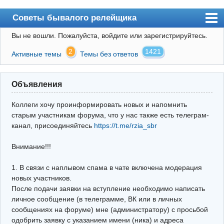
Советы бывалого релейщика
Вы не вошли.
Пожалуйста, войдите или зарегистрируйтесь.
Форум
2
1421
Активные темы
Темы без ответов
Правила
Поиск
Объявления
Регистрация
Коллеги хочу проинформировать новых и напомнить
Вход
старым участникам форума, что у нас также есть телеграм-
канал, присоединяйтесь
https://t.me/rzia_sbr
Архив
Внимание!!!
Почта
Поиск релейщика
1. В связи с наплывом спама в чате включена модерация
новых участников.
Видео РЗиА
После подачи заявки на вступление необходимо написать
личное сообщение (в телеграмме, ВК или в личных
Фотохостинг
сообщениях на форуме) мне (администратору) с просьбой
одобрить заявку с указанием имени (ника) и адреса
Телеграм