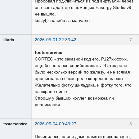
Пробовал подключиться из под виртуалки через
usb-com адаптер с помощью Easergy Studio v9.,
не вышло.
kostyl, спасибо за мануалы.
2026-05-01 22:33:42
7
illiario
Пользователь
tosterservice
,
Неактивен
CORTEC - это заказной код его, P127xxxxxxx,
еще бы неплохо серийник знать. В этих реле
было несколько версий по железу, и не всякая
прошивка на всякое реле корректно влезет.
Желательно фотку шильдика, и фотку того, что
на экране пишет.
Спрошу у бывших коллег, возможна ли
реанимация.
2026-05-04 09:43:27
8
tosterservice
Пользователь
Починилось, слили дамп памяти с исправного,
Неактивен