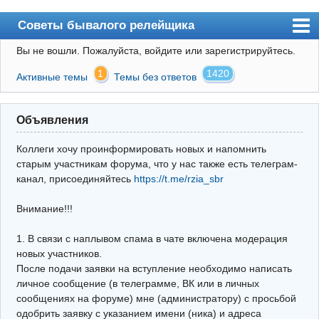
Советы бывалого релейщика
Вы не вошли.
Пожалуйста, войдите или зарегистрируйтесь.
Форум
1
1420
Активные темы
Темы без ответов
Правила
Поиск
Объявления
Регистрация
Коллеги хочу проинформировать новых и напомнить
Вход
старым участникам форума, что у нас также есть телеграм-
канал, присоединяйтесь
https://t.me/rzia_sbr
Архив
Внимание!!!
Почта
Поиск релейщика
1. В связи с наплывом спама в чате включена модерация
новых участников.
Видео РЗиА
После подачи заявки на вступление необходимо написать
личное сообщение (в телеграмме, ВК или в личных
Фотохостинг
сообщениях на форуме) мне (администратору) с просьбой
одобрить заявку с указанием имени (ника) и адреса
Телеграм