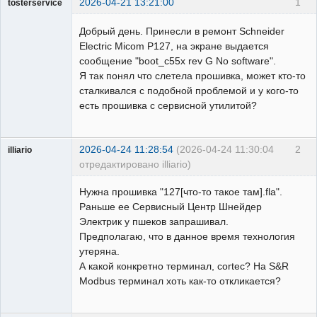
2026-04-21 13:21:00
1
tosterservice
Пользователь
Добрый день. Принесли в ремонт Schneider
Неактивен
Electric Micom P127, на экране выдается
сообщение "boot_c55x rev G No software".
Я так понял что слетела прошивка, может кто-то
сталкивался с подобной проблемой и у кого-то
есть прошивка с сервисной утилитой?
2026-04-24 11:28:54
(2026-04-24 11:30:04
2
illiario
отредактировано illiario)
Пользователь
Нужна прошивка "127[что-то такое там].fla".
Неактивен
Раньше ее Сервисный Центр Шнейдер
Электрик у пшеков запрашивал.
Предполагаю, что в данное время технология
утеряна.
А какой конкретно терминал, cortec? На S&R
Modbus терминал хоть как-то откликается?