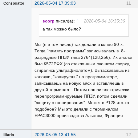
2026-05-04 17:39:03
11
Conspirator
Пользователь
Неактивен
↑
scorp
писал(а)
:
2026-05-04 16:35:36
а так можно было?
Мы (я в том числе) так делали в конце 90-х.
Тогда "память программ" записывалась в 8-
разрядные ППЗУ типа 2764(128,256). Их аналог
был К572РФХ (со стеклянным окошком сверху,
стирались ультрафиолетом). Вытаскиваешь из
колодки, "копируешь" на программаторе,
записываешь на новую м/сх и вставляешь в
другой терминал... Потом пошли электрически
перепрограммируемые ППЗУ, потом сделали
"защиту от копирования". Может в Р128 что-то
подобное? Мы это делали с терминалом
ЕРАС3000 производства Альстом, Франция.
2026-05-05 13:41:55
12
illiario