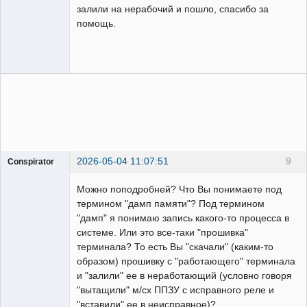
залили на нерабочий и пошло, спасибо за
помощь.
2026-05-04 11:07:51
9
Conspirator
Пользователь
Можно поподробней? Что Вы понимаете под
Неактивен
термином "дамп памяти"? Под термином
"дамп" я понимаю запись какого-то процесса в
системе. Или это все-таки "прошивка"
терминала? То есть Вы "скачали" (каким-то
образом) прошивку с "работающего" терминала
и "залили" ее в неработающий (условно говоря
"вытащили" м/сх ППЗУ с исправного реле и
"вставили" ее в неисправное)?