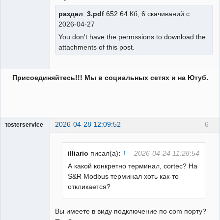
раздел_3.pdf
652.64 Кб, 6 скачиваний с
2026-04-27
You don't have the permssions to download the
attachments of this post.
Присоединяйтесь!!! Мы в социальных сетях и на Ютуб.
2026-04-28 12:09:52
6
tosterservice
Пользователь
Неактивен
↑
illiario
писал(а)
:
2026-04-24 11:28:54
А какой конкретно терминал, cortec? На
S&R Modbus терминал хоть как-то
откликается?
Вы имеете в виду подключение по com порту?