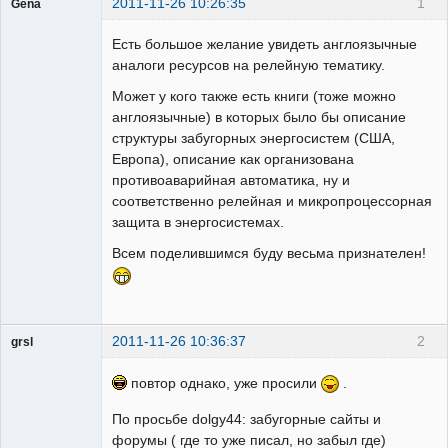
2011-11-26 10:26:35
1
Gena
Пользователь
Есть большое желание увидеть англоязычные
Неактивен
аналоги ресурсов на релейную тематику.
Может у кого также есть книги (тоже можно
англоязычные) в которых было бы описание
структуры забугорных энергосистем (США,
Европа), описание как организована
противоаварийная автоматика, ну и
соответственно релейная и микропроцессорная
защита в энергосистемах.
Всем поделившимся буду весьма признателен!
2011-11-26 10:36:37
2
grsl
Администратор
повтор однако, уже просили
.
Неактивен
По просьбе dolgy44: забугорные сайты и
форумы ( где то уже писал, но забыл где)