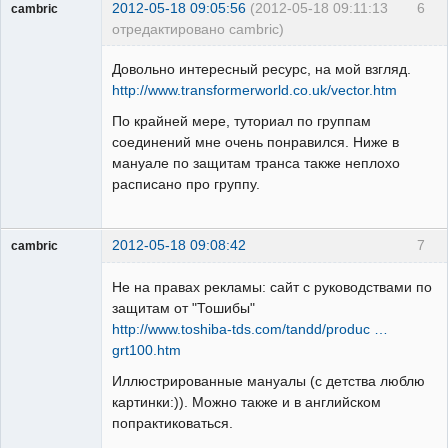
2012-05-18 09:05:56
(2012-05-18 09:11:13
6
cambric
отредактировано cambric)
Пользователь
Довольно интересный ресурс, на мой взгляд.
Неактивен
http://www.transformerworld.co.uk/vector.htm
По крайней мере, туториал по группам
соединений мне очень понравился. Ниже в
мануале по защитам транса также неплохо
расписано про группу.
2012-05-18 09:08:42
7
cambric
Пользователь
Не на правах рекламы: сайт с руководствами по
Неактивен
защитам от "Тошибы"
http://www.toshiba-tds.com/tandd/produc …
grt100.htm
Иллюстрированные мануалы (с детства люблю
картинки:)). Можно также и в английском
попрактиковаться.