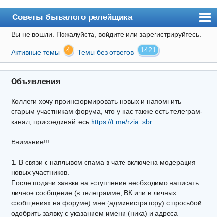
Советы бывалого релейщика
Вы не вошли.
Пожалуйста, войдите или зарегистрируйтесь.
Форум
4
1421
Активные темы
Темы без ответов
Правила
Поиск
Объявления
Регистрация
Коллеги хочу проинформировать новых и напомнить
Вход
старым участникам форума, что у нас также есть телеграм-
канал, присоединяйтесь
https://t.me/rzia_sbr
Архив
Внимание!!!
Почта
Поиск релейщика
1. В связи с наплывом спама в чате включена модерация
новых участников.
Видео РЗиА
После подачи заявки на вступление необходимо написать
личное сообщение (в телеграмме, ВК или в личных
Фотохостинг
сообщениях на форуме) мне (администратору) с просьбой
одобрить заявку с указанием имени (ника) и адреса
Телеграм