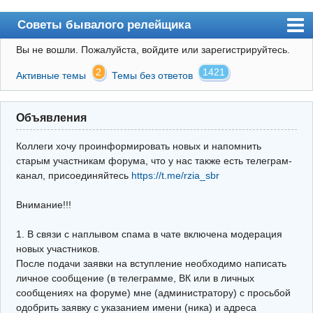
Советы бывалого релейщика
Вы не вошли.
Пожалуйста, войдите или зарегистрируйтесь.
Форум
2
1421
Активные темы
Темы без ответов
Правила
Поиск
Объявления
Регистрация
Коллеги хочу проинформировать новых и напомнить
Вход
старым участникам форума, что у нас также есть телеграм-
канал, присоединяйтесь
https://t.me/rzia_sbr
Архив
Внимание!!!
Почта
Поиск релейщика
1. В связи с наплывом спама в чате включена модерация
новых участников.
Видео РЗиА
После подачи заявки на вступление необходимо написать
личное сообщение (в телеграмме, ВК или в личных
Фотохостинг
сообщениях на форуме) мне (администратору) с просьбой
одобрить заявку с указанием имени (ника) и адреса
Телеграм