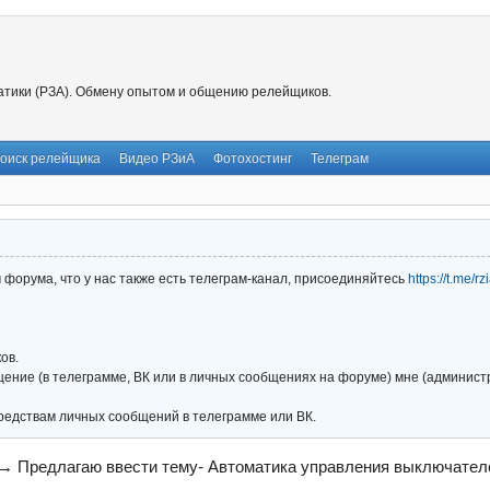
тики (РЗА). Обмену опытом и общению релейщиков.
оиск релейщика
Видео РЗиА
Фотохостинг
Телеграм
форума, что у нас также есть телеграм-канал, присоединяйтесь
https://t.me/r
ов.
ние (в телеграмме, ВК или в личных сообщениях на форуме) мне (администра
редствам личных сообщений в телеграмме или ВК.
→
Предлагаю ввести тему- Автоматика управления выключател