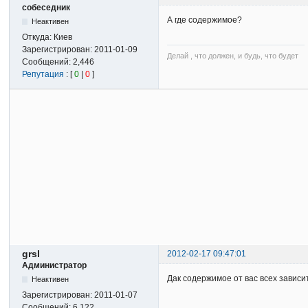
собеседник
А где содержимое?
Неактивен
Откуда:
Киев
Зарегистрирован:
2011-01-09
Делай , что должен, и будь, что будет
Сообщений:
2,446
Репутация
: [
0
|
0
]
grsl
2012-02-17 09:47:01
Администратор
Дак содержимое от вас всех зависи
Неактивен
Зарегистрирован:
2011-01-07
Сообщений:
6,122