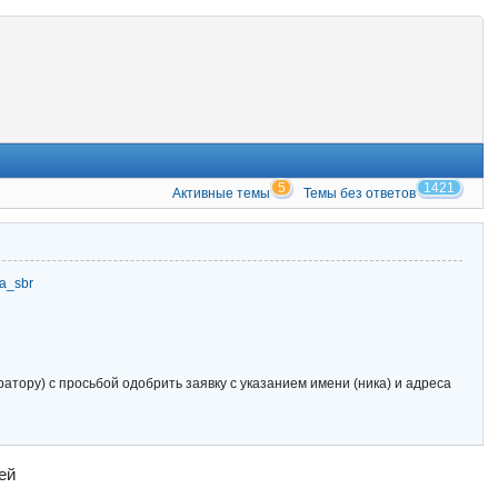
5
1421
Активные темы
Темы без ответов
zia_sbr
тору) с просьбой одобрить заявку с указанием имени (ника) и адреса
ей