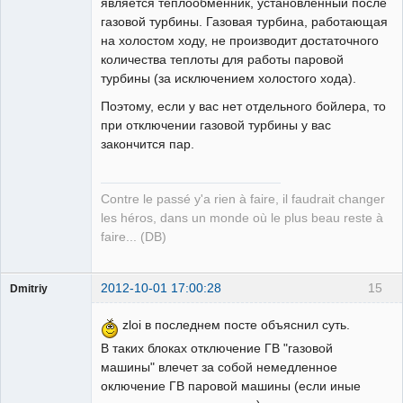
является теплообменник, установленный после
газовой турбины. Газовая турбина, работающая
на холостом ходу, не производит достаточного
количества теплоты для работы паровой
турбины (за исключением холостого хода).
Поэтому, если у вас нет отдельного бойлера, то
при отключении газовой турбины у вас
закончится пар.
Contre le passé y'a rien à faire, il faudrait changer
les héros, dans un monde où le plus beau reste à
faire... (DB)
2012-10-01 17:00:28
15
Dmitriy
Пользователь
zloi в последнем посте объяснил суть.
Неактивен
В таких блоках отключение ГВ "газовой
машины" влечет за собой немедленное
оключение ГВ паровой машины (если иные