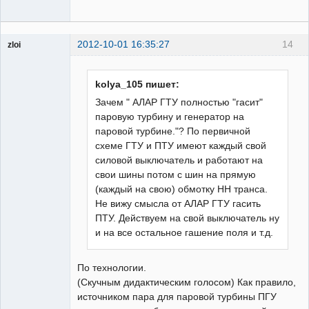
2012-10-01 16:35:27
14
zloi
ailleurs
Неактивен
kolya_105 пишет:
Зачем " АЛАР ГТУ полностью "гасит"
паровую турбину и генератор на
паровой турбине."? По первичной
схеме ГТУ и ПТУ имеют каждый свой
силовой выключатель и работают на
свои шины потом с шин на прямую
(каждый на свою) обмотку НН транса.
Не вижу смысла от АЛАР ГТУ гасить
ПТУ. Действуем на свой выключатель ну
и на все остальное гашение поля и т.д.
По технологии.
(Скучным дидактическим голосом) Как правило,
источником пара для паровой турбины ПГУ