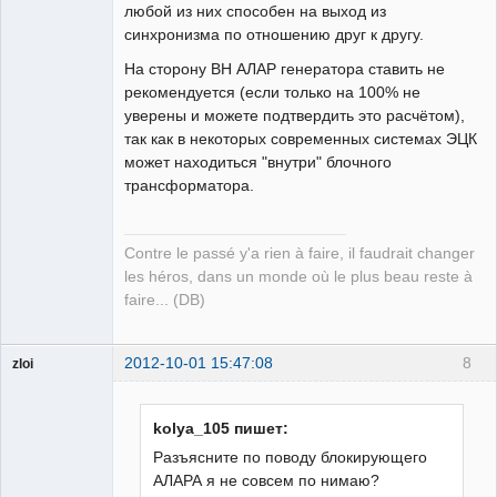
любой из них способен на выход из
синхронизма по отношению друг к другу.
На сторону ВН АЛАР генератора ставить не
рекомендуется (если только на 100% не
уверены и можете подтвердить это расчётом),
так как в некоторых современных системах ЭЦК
может находиться "внутри" блочного
трансформатора.
Contre le passé y'a rien à faire, il faudrait changer
les héros, dans un monde où le plus beau reste à
faire... (DB)
2012-10-01 15:47:08
8
zloi
ailleurs
Неактивен
kolya_105 пишет:
Разъясните по поводу блокирующего
АЛАРА я не совсем по нимаю?