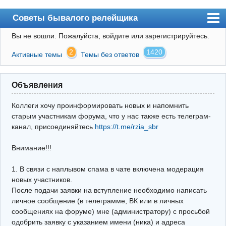
Советы бывалого релейщика
Вы не вошли.
Пожалуйста, войдите или зарегистрируйтесь.
Форум
2
1420
Активные темы
Темы без ответов
Правила
Поиск
Объявления
Регистрация
Коллеги хочу проинформировать новых и напомнить
Вход
старым участникам форума, что у нас также есть телеграм-
канал, присоединяйтесь
https://t.me/rzia_sbr
Архив
Внимание!!!
Почта
Поиск релейщика
1. В связи с наплывом спама в чате включена модерация
новых участников.
Видео РЗиА
После подачи заявки на вступление необходимо написать
личное сообщение (в телеграмме, ВК или в личных
Фотохостинг
сообщениях на форуме) мне (администратору) с просьбой
одобрить заявку с указанием имени (ника) и адреса
Телеграм