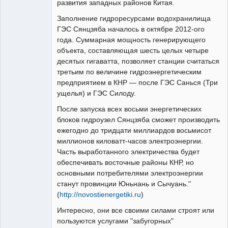
развития западных районов Китая.
Заполнение гидроресурсами водохранилища
ГЭС Сянцзяба началось в октябре 2012-ого
года. Суммарная мощность генерирующего
объекта, составляющая шесть целых четыре
десятых гигаватта, позволяет станции считаться
третьим по величине гидроэнергетическим
предприятием в КНР — после ГЭС Санься (Три
ущелья) и ГЭС Силоду.
После запуска всех восьми энергетических
блоков гидроузел Сянцзяба сможет производить
ежегодно до тридцати миллиардов восьмисот
миллионов киловатт-часов электроэнергии.
Часть выработанного электричества будет
обеспечивать восточные районы КНР, но
основными потребителями электроэнергии
станут провинции Юньнань и Сычуань."
(
http://novostienergetiki.ru
)
Интересно, они все своими силами строят или
пользуются услугами "забугорных"