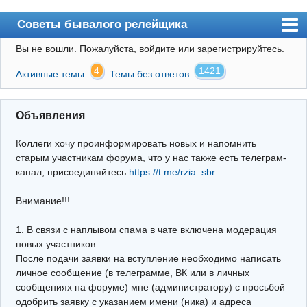
Советы бывалого релейщика
Вы не вошли.
Пожалуйста, войдите или зарегистрируйтесь.
Форум
4
1421
Активные темы
Темы без ответов
Правила
Поиск
Объявления
Регистрация
Коллеги хочу проинформировать новых и напомнить
Вход
старым участникам форума, что у нас также есть телеграм-
канал, присоединяйтесь
https://t.me/rzia_sbr
Архив
Внимание!!!
Почта
Поиск релейщика
1. В связи с наплывом спама в чате включена модерация
новых участников.
Видео РЗиА
После подачи заявки на вступление необходимо написать
личное сообщение (в телеграмме, ВК или в личных
Фотохостинг
сообщениях на форуме) мне (администратору) с просьбой
одобрить заявку с указанием имени (ника) и адреса
Телеграм