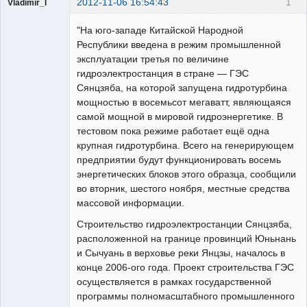
2012-11-06 16:54:43
1
Vladimir_I
Пользователь
"На юго-западе Китайской Народной
Неактивен
Республики введена в режим промышленной
эксплуатации третья по величине
гидроэлектростанция в стране — ГЭС
Сянцзяба, на которой запущена гидротурбина
мощностью в восемьсот мегаватт, являющаяся
самой мощной в мировой гидроэнергетике. В
тестовом пока режиме работает ещё одна
крупная гидротурбина. Всего на генерирующем
предприятии будут функционировать восемь
энергетических блоков этого образца, сообщили
во вторник, шестого ноября, местные средства
массовой информации.
Строительство гидроэлектростанции Сянцзяба,
расположенной на границе провинций Юньнань
и Сычуань в верховье реки Янцзы, началось в
конце 2006-ого года. Проект строительства ГЭС
осуществляется в рамках государственной
программы полномасштабного промышленного