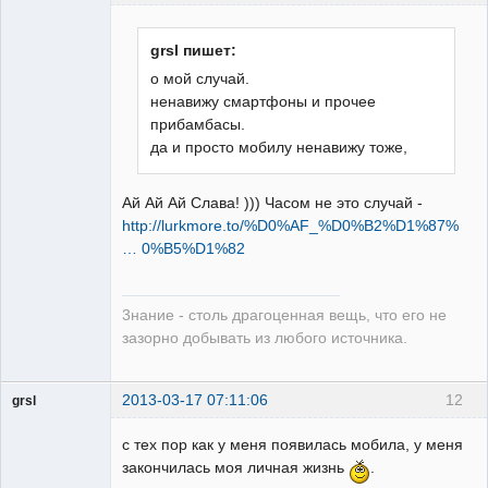
grsl пишет:
о мой случай.
ненавижу смартфоны и прочее
Бывалый
прибамбасы.
Неактивен
да и просто мобилу ненавижу тоже,
Ай Ай Ай Слава! ))) Часом не это случай -
http://lurkmore.to/%D0%AF_%D0%B2%D1%87%
… 0%B5%D1%82
3нание - столь драгоценная вещь, что его не
зазорно добывать из любого источника.
2013-03-17 07:11:06
12
grsl
Администратор
с тех пор как у меня появилась мобила, у меня
Неактивен
закончилась моя личная жизнь
.