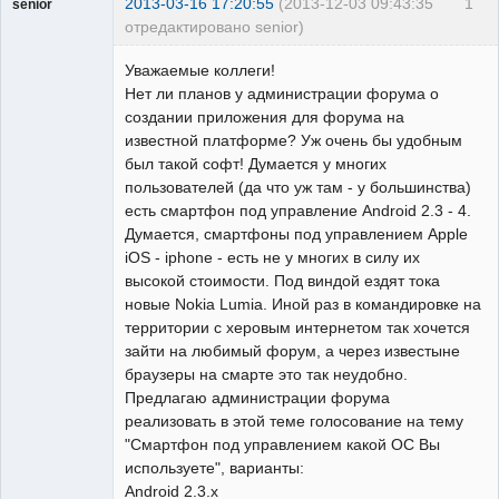
2013-03-16 17:20:55
(2013-12-03 09:43:35
1
senior
отредактировано senior)
Пользователь
Уважаемые коллеги!
Неактивен
Нет ли планов у администрации форума о
создании приложения для форума на
известной платформе? Уж очень бы удобным
был такой софт! Думается у многих
пользователей (да что уж там - у большинства)
есть смартфон под управление Android 2.3 - 4.
Думается, смартфоны под управлением Apple
iOS - iphone - есть не у многих в силу их
высокой стоимости. Под виндой ездят тока
новые Nokia Lumia. Иной раз в командировке на
территории с херовым интернетом так хочется
зайти на любимый форум, а через известыне
браузеры на смарте это так неудобно.
Предлагаю администрации форума
реализовать в этой теме голосование на тему
"Смартфон под управлением какой ОС Вы
используете", варианты:
Android 2.3.x