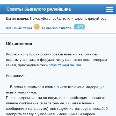
Советы бывалого релейщика
Вы не вошли.
Пожалуйста, войдите или зарегистрируйтесь.
Форум
3
1421
Активные темы
Темы без ответов
Правила
Поиск
Объявления
Регистрация
Коллеги хочу проинформировать новых и напомнить
Вход
старым участникам форума, что у нас также есть телеграм-
канал, присоединяйтесь
https://t.me/rzia_sbr
Архив
Внимание!!!
Почта
Поиск релейщика
1. В связи с наплывом спама в чате включена модерация
новых участников.
Видео РЗиА
После подачи заявки на вступление необходимо написать
личное сообщение (в телеграмме, ВК или в личных
Фотохостинг
сообщениях на форуме) мне (администратору) с просьбой
одобрить заявку с указанием имени (ника) и адреса
Телеграм