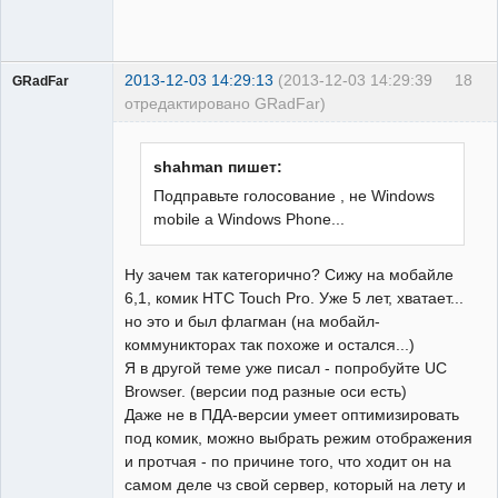
2013-12-03 14:29:13
(2013-12-03 14:29:39
18
GRadFar
отредактировано GRadFar)
shahman пишет:
Подправьте голосование , не Windows
УЖЕ
mobile a Windows Phone...
пенсионер!
Неактивен
Ну зачем так категорично? Сижу на мобайле
6,1, комик HTC Touch Pro. Уже 5 лет, хватает...
но это и был флагман (на мобайл-
коммуникторах так похоже и остался...)
Я в другой теме уже писал - попробуйте UC
Browser. (версии под разные оси есть)
Даже не в ПДА-версии умеет оптимизировать
под комик, можно выбрать режим отображения
и протчая - по причине того, что ходит он на
самом деле чз свой сервер, который на лету и