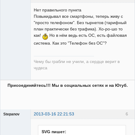
Нет правильного пункта
Повыкидывал все смартфоны, теперь живу с
"просто телефоном". Без тырнетов (тарифный
план практически без трафика). Хо-ро-шо то
guest
как!
Но в нём ведь есть ОС, есть файловая
Неактивен
система. Как это "Телефон без ОС"?
Чему бы грабли не учили, а сердце верит в
чудеса
Присоединяйтесь!!! Мы в социальных сетях и на Ютуб.
2013-03-16 22:21:53
6
Stepanov
Администратор
Неактивен
SVG пишет: