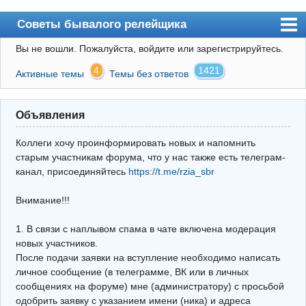
Советы бывалого релейщика
Вы не вошли.
Пожалуйста, войдите или зарегистрируйтесь.
Форум
4
1421
Активные темы
Темы без ответов
Правила
Поиск
Объявления
Регистрация
Коллеги хочу проинформировать новых и напомнить
Вход
старым участникам форума, что у нас также есть телеграм-
канал, присоединяйтесь
https://t.me/rzia_sbr
Архив
Внимание!!!
Почта
Поиск релейщика
1. В связи с наплывом спама в чате включена модерация
новых участников.
Видео РЗиА
После подачи заявки на вступление необходимо написать
личное сообщение (в телеграмме, ВК или в личных
Фотохостинг
сообщениях на форуме) мне (администратору) с просьбой
одобрить заявку с указанием имени (ника) и адреса
Телеграм