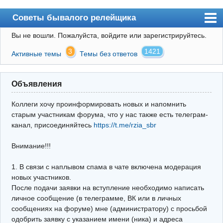
Советы бывалого релейщика
Вы не вошли.
Пожалуйста, войдите или зарегистрируйтесь.
Форум
3
1421
Активные темы
Темы без ответов
Правила
Поиск
Объявления
Регистрация
Коллеги хочу проинформировать новых и напомнить
Вход
старым участникам форума, что у нас также есть телеграм-
канал, присоединяйтесь
https://t.me/rzia_sbr
Архив
Внимание!!!
Почта
Поиск релейщика
1. В связи с наплывом спама в чате включена модерация
новых участников.
Видео РЗиА
После подачи заявки на вступление необходимо написать
личное сообщение (в телеграмме, ВК или в личных
Фотохостинг
сообщениях на форуме) мне (администратору) с просьбой
одобрить заявку с указанием имени (ника) и адреса
Телеграм