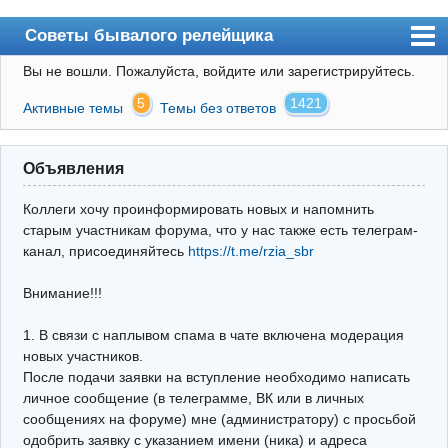
Советы бывалого релейщика
Вы не вошли.
Пожалуйста, войдите или зарегистрируйтесь.
Форум
5
1421
Активные темы
Темы без ответов
Правила
Поиск
Объявления
Регистрация
Коллеги хочу проинформировать новых и напомнить
Вход
старым участникам форума, что у нас также есть телеграм-
канал, присоединяйтесь
https://t.me/rzia_sbr
Архив
Внимание!!!
Почта
Поиск релейщика
1. В связи с наплывом спама в чате включена модерация
новых участников.
Видео РЗиА
После подачи заявки на вступление необходимо написать
личное сообщение (в телеграмме, ВК или в личных
Фотохостинг
сообщениях на форуме) мне (администратору) с просьбой
одобрить заявку с указанием имени (ника) и адреса
Телеграм