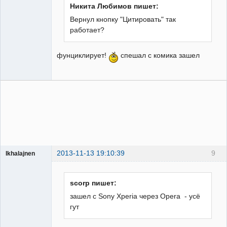
Никита Любимов пишет:
Вернул кнопку "Цитировать" так
УЖЕ
работает?
пенсионер!
Неактивен
фунциклирует!
спешал с комика зашел
2013-11-13 19:10:39
9
Ikhalajnen
Пользователь
Неактивен
scorp пишет:
зашел с Sony Xperia через Opera - усё
гут