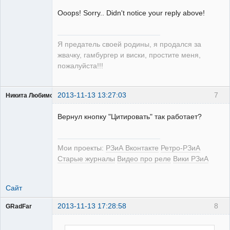
Ooops! Sorry.. Didn't notice your reply above!
Я предатель своей родины, я продался за
жвачку, гамбургер и виски, простите меня,
пожалуйста!!!
2013-11-13 13:27:03
7
Никита Любимов
Вернул кнопку "Цитировать" так работает?
Мои проекты:
РЗиА Вконтакте
Ретро-РЗиА
РЕЛЕктрик
Старые журналы
Видео про реле
Вики РЗиА
Неактивен
Сайт
2013-11-13 17:28:58
8
GRadFar