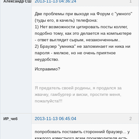
2013-11-13 04:36:24
1
Александр США
Две проблемы при выходе на Форум с "умного"
(туды его, в качель) телефона:
1) Нет возможности цитировать посты коллег,
подобно тому, как это делается на компьютере
Предатель
- ответ выглядит сырым, незаконченным..
Родины
2) Браузер "умника" не запоминает ни ника ни
Неактивен
пароля - мелкое, но не очень приятное
неудобство.
Исправимо?
Я предатель своей родины, я продался за
жвачку, гамбургер и виски, простите меня,
пожалуйста!!!
2013-11-13 06:45:04
2
ИР_чеб
инжиНегр
попробовать поставить сторонний браузер... у
Неактивен
каждого известного всем производителя есть