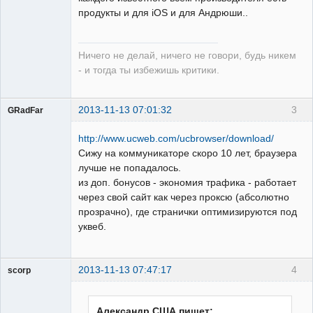
продукты и для iOS и для Андрюши..
Ничего не делай, ничего не говори, будь никем
- и тогда ты избежишь критики.
2013-11-13 07:01:32
3
GRadFar
http://www.ucweb.com/ucbrowser/download/
Сижу на коммуникаторе скоро 10 лет, браузера
лучше не попадалось.
УЖЕ
из доп. бонусов - экономия трафика - работает
пенсионер!
через свой сайт как через проксю (абсолютно
Неактивен
прозрачно), где странички оптимизируются под
уквеб.
2013-11-13 07:47:17
4
scorp
pensioner
Неактивен
Александр США пишет: