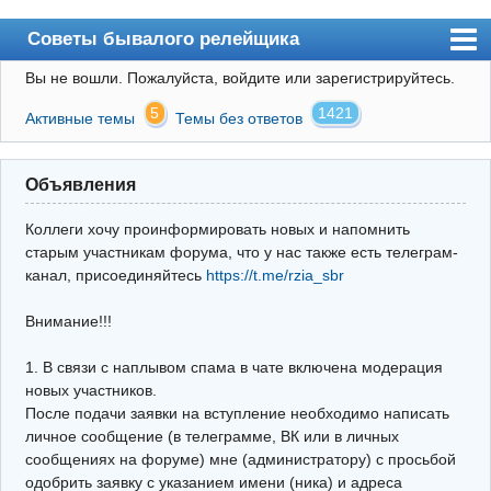
Советы бывалого релейщика
Вы не вошли.
Пожалуйста, войдите или зарегистрируйтесь.
Форум
5
1421
Активные темы
Темы без ответов
Правила
Поиск
Объявления
Регистрация
Коллеги хочу проинформировать новых и напомнить
Вход
старым участникам форума, что у нас также есть телеграм-
канал, присоединяйтесь
https://t.me/rzia_sbr
Архив
Внимание!!!
Почта
Поиск релейщика
1. В связи с наплывом спама в чате включена модерация
новых участников.
Видео РЗиА
После подачи заявки на вступление необходимо написать
личное сообщение (в телеграмме, ВК или в личных
Фотохостинг
сообщениях на форуме) мне (администратору) с просьбой
одобрить заявку с указанием имени (ника) и адреса
Телеграм