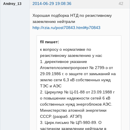
2014-06-29 19:08:36
42
Andrey_13
Проектировщик
Хорошая подборка НТД по резистивному
Неактивен
заземлению нейтрали
http://rzia.ru/post70843.html#p70843
fll пишет:
к вопросу о нормативке по
резистивному заземлению у нас
1. директивное указание
Атомтеплоэлектропроект № 2799-э от
29.09.1986 г. о защите от замыканий на
землю сети 6,3 кВ собственных нужд
ТЭС и АЭС
2. Циркуляр № Ц-01-88 от 23.09.1988 г
о повышении надежности сетей 6 кВ
собственных нужд энергоблоков АЭС.
Министерство атомной энергетики
СССР. (разраб. АТЭП)
3. Цирк.письмо № ЦП-980-89. О
частичном заземлении нейтрали в