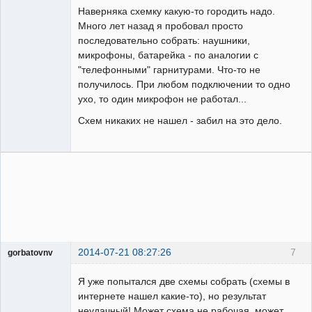
Наверняка схемку какую-то городить надо.
Много лет назад я пробовал просто
последовательно собрать: наушники,
микрофоны, батарейка - по аналогии с
"телефонными" гарнитурами. Что-то не
получилось. При любом подключении то одно
ухо, то один микрофон не работал...
Схем никаких не нашел - забил на это дело.
2014-07-21 08:27:26
7
gorbatovnv
Пользователь
Я уже попытался две схемы собрать (схемы в
Неактивен
интернете нашел какие-то), но результат
неудачный! Может схема не рабочая, может