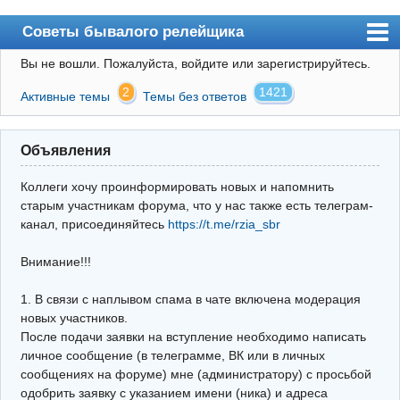
Советы бывалого релейщика
Вы не вошли.
Пожалуйста, войдите или зарегистрируйтесь.
Форум
2
1421
Активные темы
Темы без ответов
Правила
Поиск
Объявления
Регистрация
Коллеги хочу проинформировать новых и напомнить
Вход
старым участникам форума, что у нас также есть телеграм-
канал, присоединяйтесь
https://t.me/rzia_sbr
Архив
Внимание!!!
Почта
Поиск релейщика
1. В связи с наплывом спама в чате включена модерация
новых участников.
Видео РЗиА
После подачи заявки на вступление необходимо написать
личное сообщение (в телеграмме, ВК или в личных
Фотохостинг
сообщениях на форуме) мне (администратору) с просьбой
одобрить заявку с указанием имени (ника) и адреса
Телеграм