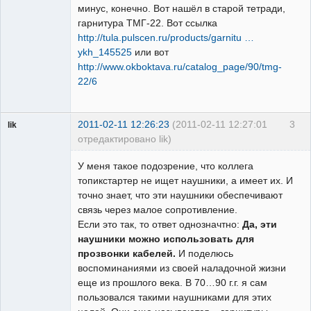
минус, конечно. Вот нашёл в старой тетради,
гарнитура ТМГ-22. Вот ссылка
http://tula.pulscen.ru/products/garnitu …
ykh_145525
или вот
http://www.okboktava.ru/catalog_page/90/tmg-
22/6
2011-02-11 12:26:23
(2011-02-11 12:27:01
3
lik
отредактировано lik)
собеседник
У меня такое подозрение, что коллега
Неактивен
топикстартер не ищет наушники, а имеет их. И
точно знает, что эти наушники обеспечивают
связь через малое сопротивление.
Если это так, то ответ однозначтно:
Да, эти
наушники можно использовать для
прозвонки кабелей.
И поделюсь
воспоминаниями из своей наладочной жизни
еще из прошлого века. В 70…90 г.г. я сам
пользовался такими наушниками для этих