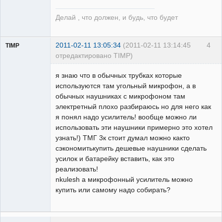
Делай , что должен, и будь, что будет
2011-02-11 13:05:34
(2011-02-11 13:14:45
4
TIMP
отредактировано TIMP)
Пользователь
я знаю что в обычных трубках которые
Неактивен
используются там угольный микрофон, а в
обычных наушниках с микрофоном там
электретный плохо разбираюсь но для него как
я понял надо усилитель! вообще можно ли
использовать эти наушники примерно это хотел
узнать!) ТМГ 3к стоит думал можно както
сэкономитькупить дешевые наушники сделать
усилок и батарейку вставить, как это
реализовать!
nkulesh а микрофонный усилитель можно
купить или самому надо собирать?