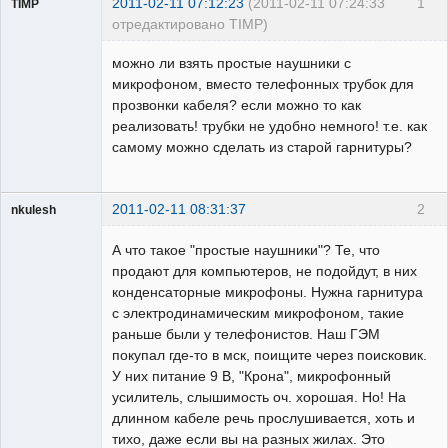
2011-02-11 07:12:23
(2011-02-11 07:24:33
1
TIMP
отредактировано TIMP)
Пользователь
можно ли взять простые наушники с
Неактивен
микрофоном, вместо телефонных трубок для
прозвонки кабеля? если можно то как
реализовать! трубки не удобно немного! т.е. как
самому можно сделать из старой гарнитуры?
2011-02-11 08:31:37
2
nkulesh
пенсионер
А что такое "простые наушники"? Те, что
Неактивен
продают для компьютеров, не подойдут, в них
конденсаторные микрофоны. Нужна гарнитура
с электродинамическим микрофоном, такие
раньше были у телефонистов. Наш ГЭМ
покупал где-то в мск, поищите через поисковик.
У них питание 9 В, "Крона", микрофонный
усилитель, слышимость оч. хорошая. Но! На
длинном кабеле речь прослушивается, хоть и
тихо, даже если вы на разных жилах. Это