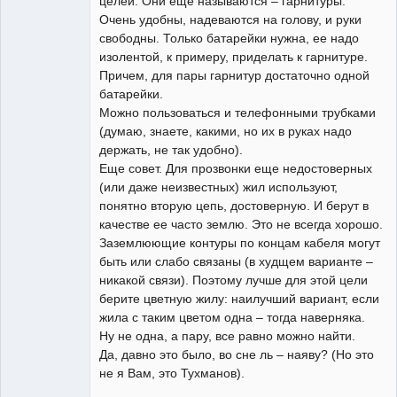
целей. Они еще называются – гарнитуры.
Очень удобны, надеваются на голову, и руки
свободны. Только батарейки нужна, ее надо
изолентой, к примеру, приделать к гарнитуре.
Причем, для пары гарнитур достаточно одной
батарейки.
Можно пользоваться и телефонными трубками
(думаю, знаете, какими, но их в руках надо
держать, не так удобно).
Еще совет. Для прозвонки еще недостоверных
(или даже неизвестных) жил используют,
понятно вторую цепь, достоверную. И берут в
качестве ее часто землю. Это не всегда хорошо.
Заземлюющие контуры по концам кабеля могут
быть или слабо связаны (в худщем варианте –
никакой связи). Поэтому лучше для этой цели
берите цветную жилу: наилучший вариант, если
жила с таким цветом одна – тогда наверняка.
Ну не одна, а пару, все равно можно найти.
Да, давно это было, во сне ль – наяву? (Но это
не я Вам, это Тухманов).