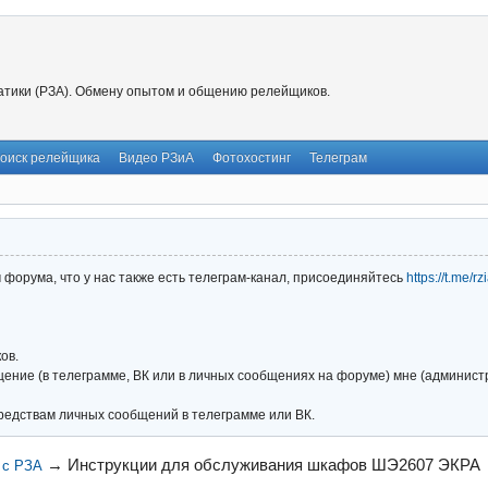
тики (РЗА). Обмену опытом и общению релейщиков.
оиск релейщика
Видео РЗиА
Фотохостинг
Телеграм
форума, что у нас также есть телеграм-канал, присоединяйтесь
https://t.me/r
ов.
ние (в телеграмме, ВК или в личных сообщениях на форуме) мне (администра
редствам личных сообщений в телеграмме или ВК.
→
Инструкции для обслуживания шкафов ШЭ2607 ЭКРА
 с РЗА