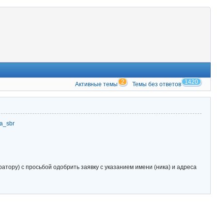
2
1420
Активные темы
Темы без ответов
zia_sbr
тору) с просьбой одобрить заявку с указанием имени (ника) и адреса