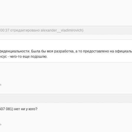
:00:37 отредактировано alexander__vladimirovich)
нфиденциальности. Была бы моя разработка, а то предоставлено на официал
сус - чего-то еще подошлю.
ь
7 081) нет ни у кого?
ь