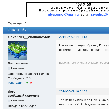
Страницы
1
Сообщений 7
alexander__vladimirovich
2014-06-09 14:04:13
Нужны инструкции образец. Есть у
режимах, что делать- не делать. ШЭ
Век живи, век учись, а дураком помрёш
Пользователь
Неактивен
Зарегистрирован:
2014-04-18
Сообщений:
116
Репутация
: [
0
|
0
]
doro
2014-06-09 16:02:52
свободный художник
Только при условии полной конфид
Неактивен
некоторых УРЗА. Найдем консенсус
Откуда:
г. Краснодар