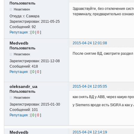
Пользователь
Здравствуйте, без отключения сис
Неактивен
терминалу, предварительно ознак
Откуда:
г. Самара
Зарегистрирован:
2011-05-25
Сообщений:
92
Репутация
: [
0
|
0
]
Medvedb
2015-04-24 12:01:08
Пользователь
После снятие ВД, смотрите раздел
Неактивен
Зарегистрирован:
2011-12-08
Сообщений:
418
Репутация
: [
0
|
0
]
oleksandr_ua
2015-04-24 12:05:05
Пользователь
как снять ВД у ABB, через какую пр
Неактивен
Зарегистрирован:
2015-01-30
у Siemens вроде есть SIGRA а как 
Сообщений:
101
Репутация
: [
0
|
0
]
Medvedb
2015-04-24 12:14:19