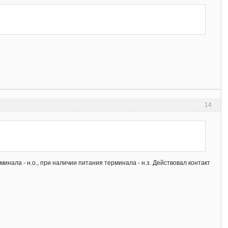
14
минала - н.о., при наличии питания терминала - н.з. Действовал контакт