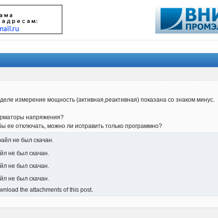
зделе измерение мощность (активная,реактивная) показана со знаком минус.
орматоры напряжения?
ь бы ее отключать, можно ли исправить только программно?
файл не был скачан.
йл не был скачан.
йл не был скачан.
айл не был скачан.
nload the attachments of this post.