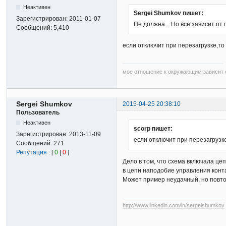
Неактивен
Sergei Shumkov пишет:
Зарегистрирован:
2011-01-07
Не должна... Но все зависит о
Сообщений:
5,410
если отключит при перезагрузке,т
мое отношение к окружающим зависит о
Sergei Shumkov
2015-04-25 20:38:10
Пользователь
Неактивен
scorp пишет:
Зарегистрирован:
2013-11-09
если отключит при перезагрузк
Сообщений:
271
Репутация
: [
0
|
0
]
Дело в том, что схема включала цеп
в цепи наподобие управления конт
Может пример неудачный, но повто
http://www.linkedin.com/in/sergeishumkov