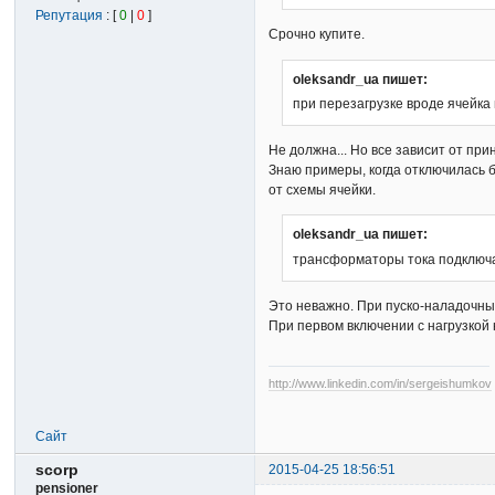
Репутация
: [
0
|
0
]
Срочно купите.
oleksandr_ua пишет:
при перезагрузке вроде ячейка 
Не должна... Но все зависит от пр
Знаю примеры, когда отключилась б
от схемы ячейки.
oleksandr_ua пишет:
трансформаторы тока подключа
Это неважно. При пуско-наладочны
При первом включении с нагрузкой
http://www.linkedin.com/in/sergeishumkov
Сайт
scorp
2015-04-25 18:56:51
pensioner