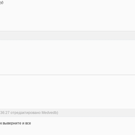
шу)
2:36:27 отредактировано Medvedb)
ок выверните и все