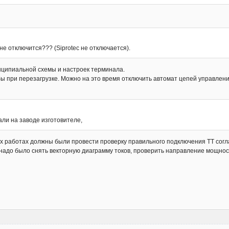
не отключится??? (Siprotec не отключается).
инципиальной схемы и настроек терминала.
ы при перезагрузке. Можно на это время отключить автомат цепей управлени
ли на заводе изготовителе,
х работах должны были провести проверку правильного подключения ТТ согл
 надо было снять векторную диаграмму токов, проверить направление мощнос