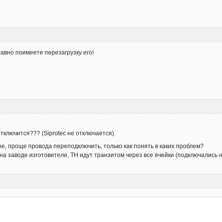
авно поимеете перезагрузку его!
тключится??? (Siprotec не отключается).
ое, проще провода переподключить, только как понять в каких проблем?
 заводе изготовителе, ТН идут транзитом через все ячейки (подключались н