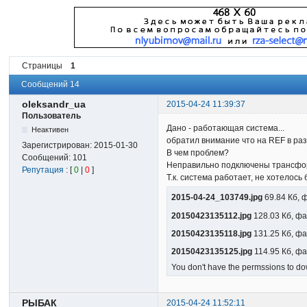
Страницы
1
Сообщений 14
oleksandr_ua
2015-04-24 11:39:37
Пользователь
Дано - работающая система...
Неактивен
обратил внимание что на REF в ра
Зарегистрирован:
2015-01-30
В чем проблем?
Сообщений:
101
Неправильно подключены трансф
Репутация
: [
0
|
0
]
Т.к. система работает, не хотелос
2015-04-24_103749.jpg
69.84 Кб, 
20150423135112.jpg
128.03 Кб, фа
20150423135118.jpg
131.25 Кб, фа
20150423135125.jpg
114.95 Кб, ф
You don't have the permssions to dow
РЫБАК
2015-04-24 11:52:11