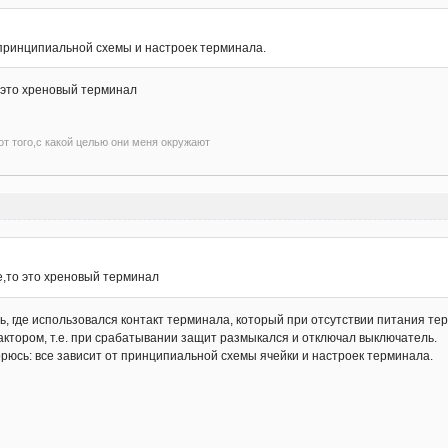
т принципиальной схемы и настроек терминала.
о это хреновый терминал
т того,с какой целью они меня окружают
е,то это хреновый терминал
ь, где использовался контакт терминала, который при отсутствии питания тер
актором, т.е. при срабатывании защит размыкался и отключал выключатель.
рюсь: все зависит от принципиальной схемы ячейки и настроек терминала.