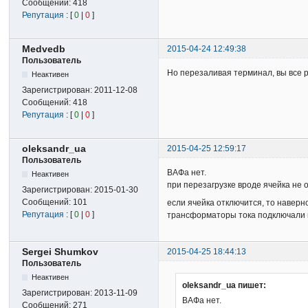
Сообщений:
418
Репутация
: [
0
|
0
]
Medvedb
2015-04-24 12:49:38
Пользователь
Но перезаливая терминал, вы все р
Неактивен
Зарегистрирован:
2011-12-08
Сообщений:
418
Репутация
: [
0
|
0
]
oleksandr_ua
2015-04-25 12:59:17
Пользователь
ВАФа нет.
Неактивен
при перезагрузке вроде ячейка не о
Зарегистрирован:
2015-01-30
Сообщений:
101
если ячейка отключится, то наверн
Репутация
: [
0
|
0
]
трансформаторы тока подключали на
Sergei Shumkov
2015-04-25 18:44:13
Пользователь
Неактивен
oleksandr_ua пишет:
Зарегистрирован:
2013-11-09
ВАФа нет.
Сообщений:
271