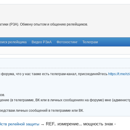
тики (РЗА). Обмену опытом и общению релейщиков.
оиск релейщика
Видео РЗиА
Фотохостинг
Телеграм
форума, что у нас также есть телеграм-канал, присоединяйтесь
https://t.me/r
ов.
ние (в телеграмме, ВК или в личных сообщениях на форуме) мне (администра
редствам личных сообщений в телеграмме или ВК.
→
REF.. измерение... мощность знак -
йств релейной защиты