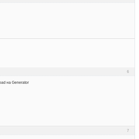
6
Load на Generator
7