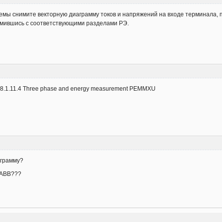
темы снимите векторную диаграмму токов и напряжений на входе терминала, 
омившись с соответствующими разделами РЭ.
 8.1.11.4 Three phase and energy measurement PEMMXU
ограмму?
у ABB???