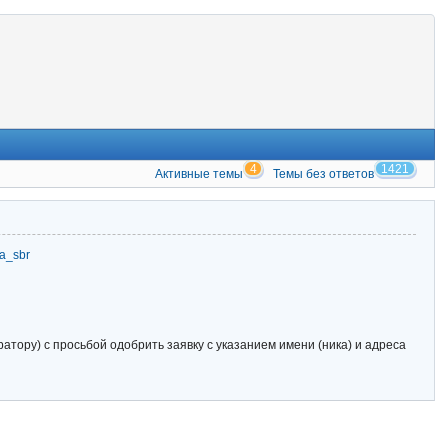
4
1421
Активные темы
Темы без ответов
zia_sbr
тору) с просьбой одобрить заявку с указанием имени (ника) и адреса