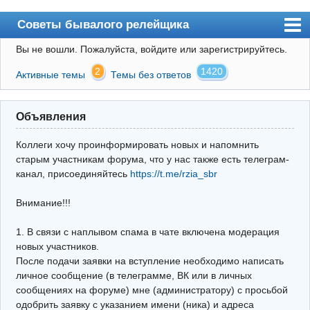
Советы бывалого релейщика
Вы не вошли.
Пожалуйста, войдите или зарегистрируйтесь.
Форум
2
1420
Активные темы
Темы без ответов
Правила
Поиск
Объявления
Регистрация
Коллеги хочу проинформировать новых и напомнить
Вход
старым участникам форума, что у нас также есть телеграм-
канал, присоединяйтесь
https://t.me/rzia_sbr
Архив
Внимание!!!
Почта
Поиск релейщика
1. В связи с наплывом спама в чате включена модерация
новых участников.
Видео РЗиА
После подачи заявки на вступление необходимо написать
личное сообщение (в телеграмме, ВК или в личных
Фотохостинг
сообщениях на форуме) мне (администратору) с просьбой
одобрить заявку с указанием имени (ника) и адреса
Телеграм