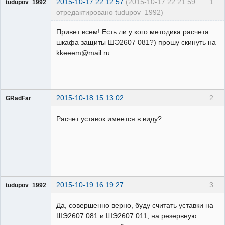
2015-10-17 22:12:57
(2015-10-17 22:21:59
1
tudupov_1992
отредактировано tudupov_1992)
Пользователь
Привет всем! Есть ли у кого методика расчета
Неактивен
шкафа защиты ШЭ2607 081?) прошу скинуть на
kkeeem@mail.ru
2015-10-18 15:13:02
2
GRadFar
Расчет уставок имеется в виду?
УЖЕ
пенсионер!
Неактивен
2015-10-19 16:19:27
3
tudupov_1992
Пользователь
Да, совершенно верно, буду считать уставки на
Неактивен
ШЭ2607 081 и ШЭ2607 011, на резервную