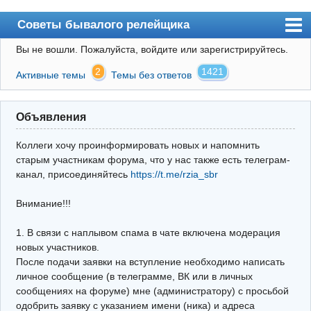
Советы бывалого релейщика
Вы не вошли.
Пожалуйста, войдите или зарегистрируйтесь.
Форум
2
1421
Активные темы
Темы без ответов
Правила
Поиск
Объявления
Регистрация
Коллеги хочу проинформировать новых и напомнить
Вход
старым участникам форума, что у нас также есть телеграм-
канал, присоединяйтесь
https://t.me/rzia_sbr
Архив
Внимание!!!
Почта
Поиск релейщика
1. В связи с наплывом спама в чате включена модерация
новых участников.
Видео РЗиА
После подачи заявки на вступление необходимо написать
личное сообщение (в телеграмме, ВК или в личных
Фотохостинг
сообщениях на форуме) мне (администратору) с просьбой
одобрить заявку с указанием имени (ника) и адреса
Телеграм