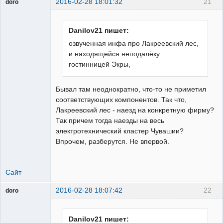
2016-02-28 18:01:32
21
doro
свободный
художник
Неактивен
Danilov21 пишет:
озвученная инфа про Лакреевский лес,
и находящейся неподалёку
гостинницей Экры,
Бывал там неоднократно, что-то не приметил
соответствующих компонентов. Так что,
Лакреевский лес - наезд на конкретную фирму?
Так причем тогда наезды на весь
электротехнический кластер Чувашии?
Впрочем, разберутся. Не впервой.
Сайт
2016-02-28 18:07:42
22
doro
свободный
художник
Неактивен
Danilov21 пишет: