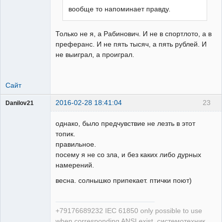
вообще то напоминает правду.
Только не я, а Рабинович. И не в спортлото, а в
преферанс. И не пять тысяч, а пять рублей. И
не выиграл, а проиграл.
Сайт
2016-02-28 18:41:04
23
Danilov21
Пользователь
однако, было предчувствие не лезть в этот
Неактивен
топик.
правильное.
посему я не со зла, и без каких либо дурных
намерений.
весна. солнышко припекает. птички поют)
+79176689232 IEC 61850 only possible to use
when corresponding ANSI exist. системотехник.