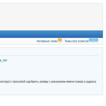
3
1421
Активные темы
Темы без ответов
zia_sbr
тору) с просьбой одобрить заявку с указанием имени (ника) и адреса