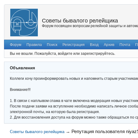
Советы бывалого релейщика
Форум посвящен вопросам релейной защиты и автома
Форум
Правила
Поиск
Регистрация
Вход
Архив
Почта
П
Вы не вошли.
Пожалуйста, войдите или зарегистрируйтесь.
Объявления
Коллеги хочу проинформировать новых и напомнить старым участникам 
Внимание!!!
1. В связи с наплывом спама в чате включена модерация новых участник
После подачи заявки на вступление необходимо написать личное сообще
электронной почты, на которую была регистрация.
2. Для восстановления доступа на форум можно также обращаться по с
→
Репутация пользователя niya
Советы бывалого релейщика