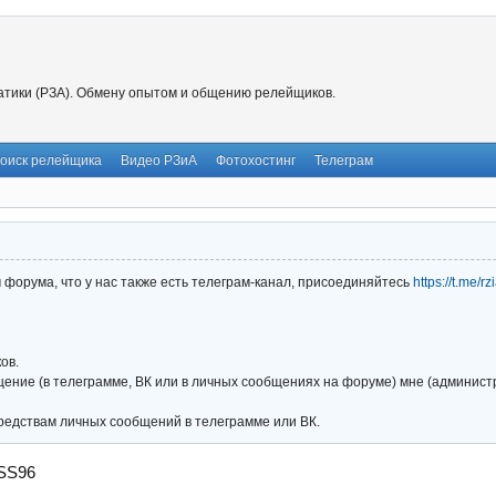
тики (РЗА). Обмену опытом и общению релейщиков.
оиск релейщика
Видео РЗиА
Фотохостинг
Телеграм
форума, что у нас также есть телеграм-канал, присоединяйтесь
https://t.me/r
ов.
ние (в телеграмме, ВК или в личных сообщениях на форуме) мне (администра
редствам личных сообщений в телеграмме или ВК.
zSS96