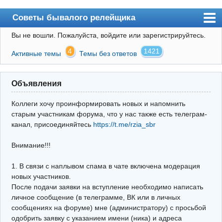
Советы бывалого релейщика
Вы не вошли.
Пожалуйста, войдите или зарегистрируйтесь.
Форум
4
1421
Активные темы
Темы без ответов
Правила
Поиск
Объявления
Регистрация
Коллеги хочу проинформировать новых и напомнить
Вход
старым участникам форума, что у нас также есть телеграм-
канал, присоединяйтесь
https://t.me/rzia_sbr
Архив
Внимание!!!
Почта
Поиск релейщика
1. В связи с наплывом спама в чате включена модерация
новых участников.
Видео РЗиА
После подачи заявки на вступление необходимо написать
личное сообщение (в телеграмме, ВК или в личных
Фотохостинг
сообщениях на форуме) мне (администратору) с просьбой
одобрить заявку с указанием имени (ника) и адреса
Телеграм