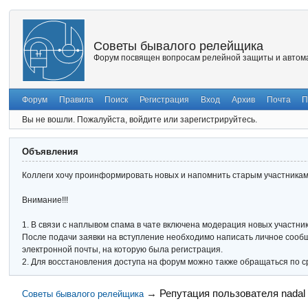
Советы бывалого релейщика
Форум посвящен вопросам релейной защиты и автома
Форум
Правила
Поиск
Регистрация
Вход
Архив
Почта
П
Вы не вошли.
Пожалуйста, войдите или зарегистрируйтесь.
Объявления
Коллеги хочу проинформировать новых и напомнить старым участникам 
Внимание!!!
1. В связи с наплывом спама в чате включена модерация новых участник
После подачи заявки на вступление необходимо написать личное сообще
электронной почты, на которую была регистрация.
2. Для восстановления доступа на форум можно также обращаться по с
→
Репутация пользователя nadal
Советы бывалого релейщика