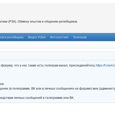
тики (РЗА). Обмену опытом и общению релейщиков.
оиск релейщика
Видео РЗиА
Фотохостинг
Телеграм
форума, что у нас также есть телеграм-канал, присоединяйтесь
https://t.me/r
ов.
ние (в телеграмме, ВК или в личных сообщениях на форуме) мне (администра
редствам личных сообщений в телеграмме или ВК.