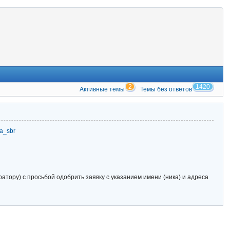
2
1420
Активные темы
Темы без ответов
zia_sbr
тору) с просьбой одобрить заявку с указанием имени (ника) и адреса