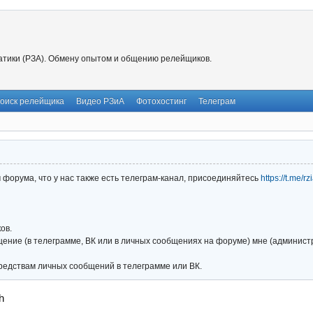
тики (РЗА). Обмену опытом и общению релейщиков.
оиск релейщика
Видео РЗиА
Фотохостинг
Телеграм
форума, что у нас также есть телеграм-канал, присоединяйтесь
https://t.me/r
ов.
ние (в телеграмме, ВК или в личных сообщениях на форуме) мне (администра
редствам личных сообщений в телеграмме или ВК.
h