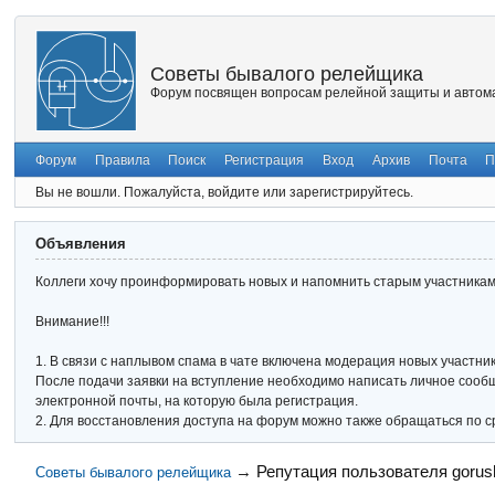
Советы бывалого релейщика
Форум посвящен вопросам релейной защиты и автома
Форум
Правила
Поиск
Регистрация
Вход
Архив
Почта
П
Вы не вошли.
Пожалуйста, войдите или зарегистрируйтесь.
Объявления
Коллеги хочу проинформировать новых и напомнить старым участникам 
Внимание!!!
1. В связи с наплывом спама в чате включена модерация новых участник
После подачи заявки на вступление необходимо написать личное сообще
электронной почты, на которую была регистрация.
2. Для восстановления доступа на форум можно также обращаться по с
→
Репутация пользователя gorus
Советы бывалого релейщика