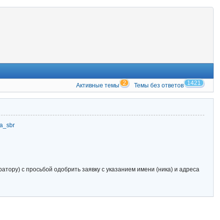
2
1421
Активные темы
Темы без ответов
zia_sbr
тору) с просьбой одобрить заявку с указанием имени (ника) и адреса